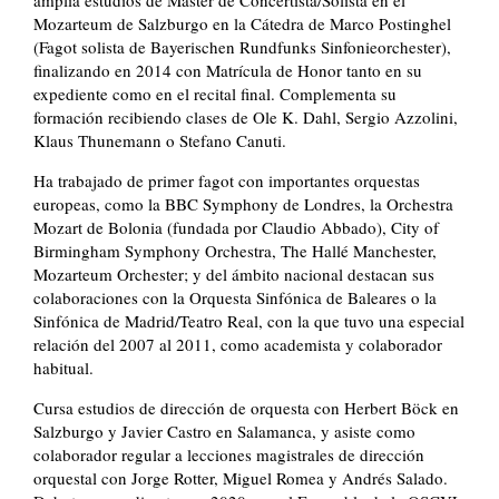
amplía estudios de Master de Concertista/Solista en el
Mozarteum de Salzburgo en la Cátedra de Marco Postinghel
(Fagot solista de Bayerischen Rundfunks Sinfonieorchester),
finalizando en 2014 con Matrícula de Honor tanto en su
expediente como en el recital final. Complementa su
formación recibiendo clases de Ole K. Dahl, Sergio Azzolini,
Klaus Thunemann o Stefano Canuti.
Ha trabajado de primer fagot con importantes orquestas
europeas, como la BBC Symphony de Londres, la Orchestra
Mozart de Bolonia (fundada por Claudio Abbado), City of
Birmingham Symphony Orchestra, The Hallé Manchester,
Mozarteum Orchester; y del ámbito nacional destacan sus
colaboraciones con la Orquesta Sinfónica de Baleares o la
Sinfónica de Madrid/Teatro Real, con la que tuvo una especial
relación del 2007 al 2011, como academista y colaborador
habitual.
Cursa estudios de dirección de orquesta con Herbert Böck en
Salzburgo y Javier Castro en Salamanca, y asiste como
colaborador regular a lecciones magistrales de dirección
orquestal con Jorge Rotter, Miguel Romea y Andrés Salado.