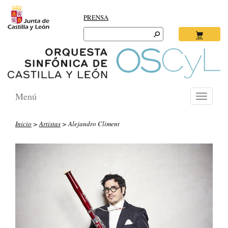
PRENSA
Search
for:
Ok
Menú
Toggle
navigati
Inicio
>
Artistas
> Alejandro Climent