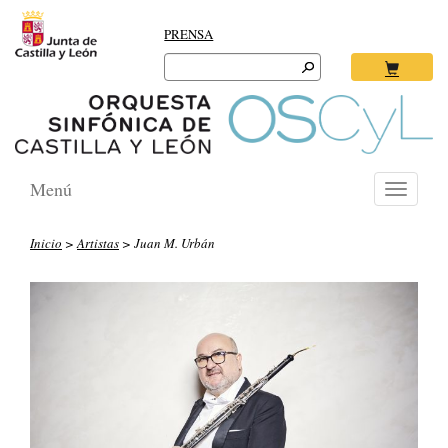
PRENSA
Search
for:
Ok
Menú
Toggle
navigati
Inicio
>
Artistas
> Juan M. Urbán