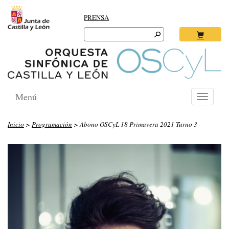
PRENSA
Search
for:
Ok
Menú
Toggle
navigati
Inicio
>
Programación
> Abono OSCyL 18 Primavera 2021 Turno 3