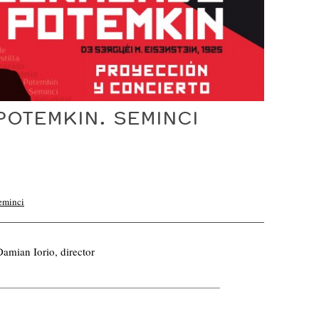
OTEMKIN. SEMINCI
eminci
Damian Iorio, director