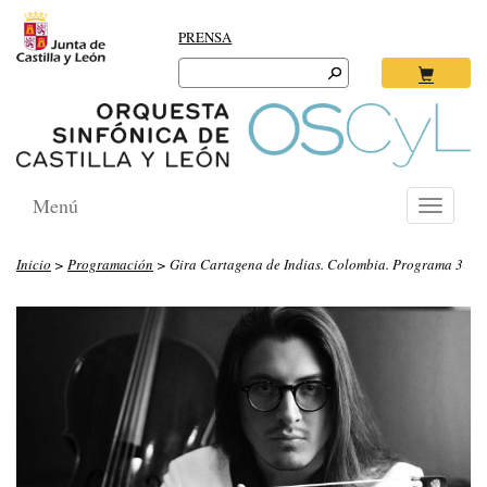
PRENSA
Search
for:
Ok
Menú
Toggle
navigati
Inicio
>
Programación
> Gira Cartagena de Indias. Colombia. Programa 3