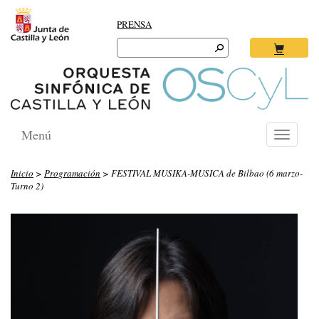
PRENSA
Search
for:
Ok
Menú
Toggle
navigati
Inicio
>
Programación
> FESTIVAL MUSIKA-MUSICA de Bilbao (6 marzo-
Turno 2)