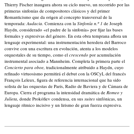
Thierry Fischer inaugura ahora su ciclo nuevo, un recorrido por las
primeras sinfonías de compositores clásicos y del primer
Romanticismo que da origen al concepto transversal de la
temporada:
Audacia.
Comienza con la
Sinfonía n.º 1
de Joseph
Haydn, considerado «el padre de la sinfonía» por fijar las bases
formales y expresivas del género. En esta obra temprana aflora un
lenguaje experimental: una instrumentación heredera del Barroco
convive con una escritura en evolución, atenta a los modelos
orquestales de su tiempo, como el
crescendo
por acumulación
instrumental asociado a Mannheim. Completa la primera parte el
Concierto para oboe,
tradicionalmente atribuido a Haydn, cuyo
refinado virtuosismo permitirá el debut con la OSCyL del francés
François Leleux, figura de referencia internacional que ha sido
solista de las orquestas de París, Radio de Baviera y de Cámara de
Europa. Cierra el programa la intensidad dramática de
Romeo y
Julieta,
donde Prokófiev condensa, en sus
suites
sinfónicas, un
lenguaje rítmico incisivo y un lirismo de gran fuerza expresiva.