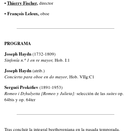
•
Thierry Fischer,
director
•
François Leleux,
oboe
PROGRAMA
Joseph Haydn
(1732-1809)
Sinfonía n.º 1 en re mayor,
Hob. I:1
Joseph Haydn
(atrib.)
Concierto para oboe en do mayor
,
Hob. VIIg:C1
Serguéi Prokófiev
(1891-1953)
Romeo i Dzhulyetta [Romeo y Julieta]:
selección de las
suites
op.
64bis y op. 64ter
Tras concluir la integral beethoveniana en la pasada temporada,