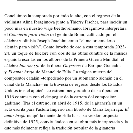
Concluimos la temporada por todo lo alto, con el regreso de la
violinista Alina Ibragimova junto a Thierry Fischer, para incidir un
poco más en nuestro viaje beethoveniano. Ibragimova interpretará
el
Concierto para violín
del genio de Bonn, calificado por el
célebre violinista Joseph Joachim como “el mejor concierto
alemán para violín”. Como broche de oro a esta temporada 2023-
24, un toque de folclore con
dos de las obras cumbre de la música
española escritas en los albores de la Primera Guerra Mundial: el
célebre
Intermezzo
de la ópera
Goyescas
de Enrique Granados
y
El amor brujo
de Manuel de Falla. La trágica muerte del
compositor catalán –torpedeado por un submarino alemán en el
canal de la Mancha– en la travesía de regreso desde los Estados
Unidos tras el apoteósico estreno neoyorquino de su ópera en
1916 contrasta con el despegue de la carrera del compositor
gaditano. Tras el estreno, en abril de 1915, de la gitanería en un
acto escrita para Pastora Imperio con libreto de María Lejárraga,
El
amor brujo
ocupó la mente de Falla hasta su versión orquestal
definitiva de 1925, convirtiéndose en su obra más interpretada y la
que más fielmente refleja la tradición popular de la gitanería