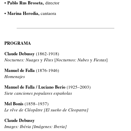
•
Pablo Rus Broseta,
director
•
Marina Heredia
,
cantaora
PROGRAMA
Claude Debussy
(1862-1918)
Nocturnes: Nuages
y
Fêtes
[
Nocturnos: Nubes
y
Fiestas
]
Manuel de Falla
(1876-1946)
Homenajes
Manuel de Falla / Luciano Berio
(1925–2003)
Siete canciones populares españolas
Mel Bonis
(1858–1937)
Le rêve de Cléopâtre [El sueño de Cleopatra]
Claude Debussy
Images: Ibéria [Imágenes: Iberia]