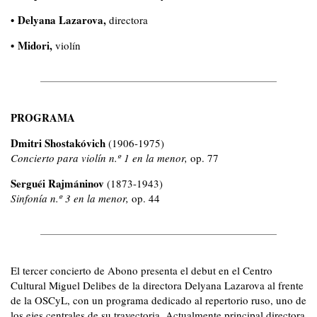
•
Delyana Lazarova,
directora
•
Midori,
violín
PROGRAMA
Dmitri Shostakóvich
(1906-1975)
Concierto para violín n.º 1 en la menor,
op. 77
Serguéi Rajmáninov
(1873-1943)
Sinfonía n.º 3 en la menor,
op. 44
El tercer concierto de Abono presenta el debut en el Centro
Cultural Miguel Delibes de la directora Delyana Lazarova al frente
de la OSCyL, con un programa dedicado al repertorio ruso, uno de
los ejes centrales de su trayectoria. Actualmente principal directora