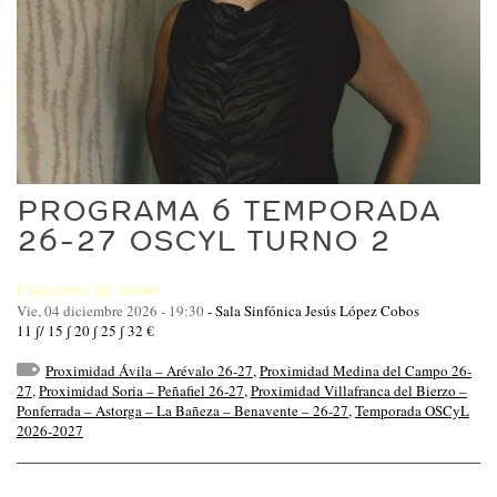
PROGRAMA 6 TEMPORADA
26-27 OSCYL TURNO 2
Conciertos de abono
Vie, 04 diciembre 2026 - 19:30
-
Sala Sinfónica Jesús López Cobos
11 ∫/ 15 ∫ 20 ∫ 25 ∫ 32 €
Proximidad Ávila – Arévalo 26-27
,
Proximidad Medina del Campo 26-
27
,
Proximidad Soria – Peñafiel 26-27
,
Proximidad Villafranca del Bierzo –
Ponferrada – Astorga – La Bañeza – Benavente – 26-27
,
Temporada OSCyL
2026-2027