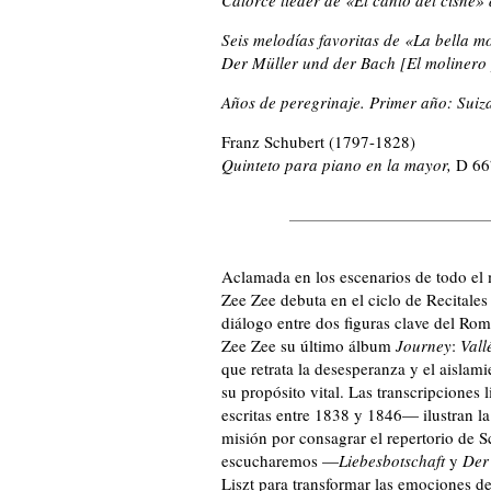
Seis melodías favoritas de «La bella m
Der Müller und der Bach [El molinero 
Años de peregrinaje. Primer año: Sui
Franz Schubert
(1797-1828)
Quinteto para piano en la mayor,
D 66
Aclamada en los escenarios de todo el m
Zee Zee debuta en el ciclo de Recital
diálogo entre dos figuras clave del Ro
Zee Zee su último álbum
Journey
:
Val
que retrata la desesperanza y el aislami
su propósito vital. Las transcripciones
escritas entre 1838 y 1846­
—
ilustran 
misión por consagrar el repertorio de S
escucharemos
—
Liebesbotschaft
y
Der
Liszt para transformar las emociones d