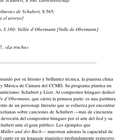
olinera»
de Schubert,
S 565:
y el arroyo]
za, S 160: Vallée d’Obermann [Valle de Obermann]
7,
«La trucha»
undo por su lirismo y brillantez técnica, la pianista china
es y Música de Cámara del CCMD. Su programa plantea un
manticismo: Schubert y Liszt. Al compositor húngaro dedicó
lée d’Obermann
, que cierra la primera parte: es una partitura
ento de un personaje literario que se esfuerza por encontrar
 lisztianas sobre canciones de Schubert
—
­más de cincuenta
la devoción del compositor húngaro por el arte del
lied
y su
chubert ante el gran público. Los ejemplos que
 Müller und der Bach
—­
muestran además la capacidad de
el canto en un lenguaje pianístico profundamente expresivo.