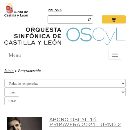
PRENSA
Search
for:
Ok
Menú
Toggle
navigati
O
Inicio
> Programación
R
Q
U
E
Filtrar
S
T
ABONO OSCYL 16
PRIMAVERA 2021 TURNO 2
A