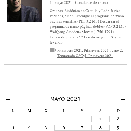
S
14 mayo 2021
-
Conciertos de abono
I
Orquesta Sinfónica de Castilla y León Javier
Perianes, piano Descargar el programa de mano
N
páginas sencillas (PDF 3,2 Mb) Descargar el
F
programa de mano páginas dobles (PDF 3,2 Mb)
Wolfgang Amadeus Mozart (1756-1791)
Ó
Concierto piano n.º 21 en do mayor,…
Seguir
N
leyendo
I
Primavera 2021
,
Primavera 2021 Turno 2
,
Temporada OSCyL Primavera 2021
C
A
D
E
C
A
<
>
MAYO 2021
S
L
M
X
J
V
S
D
T
2
1
I
3
4
5
9
6
7
8
L