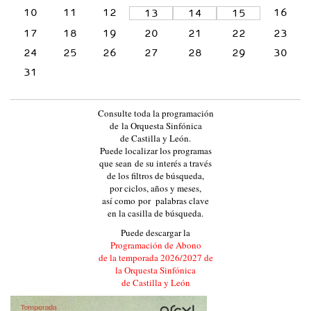
L
10
11
12
16
13
14
15
A
17
18
19
20
21
22
23
Y
24
25
26
27
28
29
30
L
31
E
Ó
Consulte toda la programación
N
de la Orquesta Sinfónica
de Castilla y León.
:
Puede localizar los programas
:
que sean de su interés a través
de los filtros de búsqueda,
E
por ciclos, años y meses,
V
así como por palabras clave
en la casilla de búsqueda.
E
Puede descargar la
N
Programación de Abono
T
de la temporada 2026/2027 de
la Orquesta Sinfónica
O
de Castilla y León
S