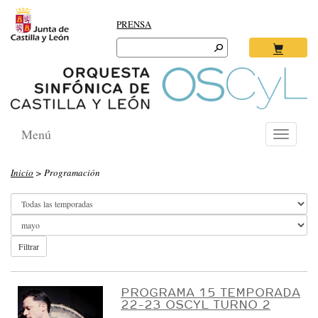
PRENSA
Search
for:
Ok
Menú
Toggle
navigati
O
Inicio
> Programación
R
Q
U
E
Filtrar
S
T
PROGRAMA 15 TEMPORADA
22-23 OSCYL TURNO 2
A