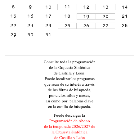
L
8
9
11
10
12
13
14
A
15
16
17
18
21
19
20
Y
22
23
24
28
25
26
27
L
29
30
31
E
Ó
N
Consulte toda la programación
:
de la Orquesta Sinfónica
:
de Castilla y León.
Puede localizar los programas
E
que sean de su interés a través
V
de los filtros de búsqueda,
por ciclos, años y meses,
E
así como por palabras clave
N
en la casilla de búsqueda.
T
Puede descargar la
Programación de Abono
O
de la temporada 2026/2027 de
S
la Orquesta Sinfónica
de Castilla y León