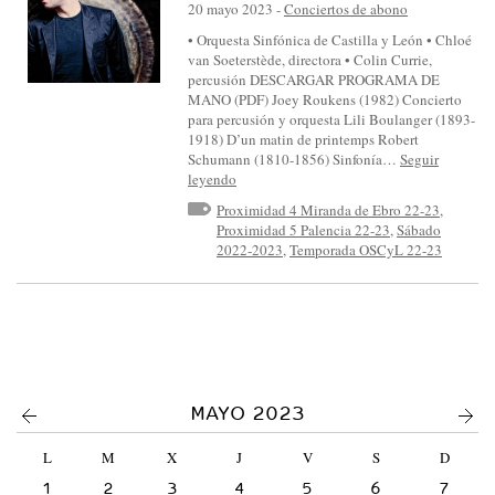
S
20 mayo 2023
-
Conciertos de abono
I
• Orquesta Sinfónica de Castilla y León • Chloé
van Soeterstède, directora • Colin Currie,
N
percusión DESCARGAR PROGRAMA DE
F
MANO (PDF) Joey Roukens (1982) Concierto
para percusión y orquesta Lili Boulanger (1893-
Ó
1918) D’un matin de printemps Robert
N
Schumann (1810-1856) Sinfonía…
Seguir
leyendo
I
Proximidad 4 Miranda de Ebro 22-23
,
C
Proximidad 5 Palencia 22-23
,
Sábado
A
2022-2023
,
Temporada OSCyL 22-23
D
E
C
A
S
<
>
MAYO 2023
T
I
L
M
X
J
V
S
D
L
1
2
3
4
5
6
7