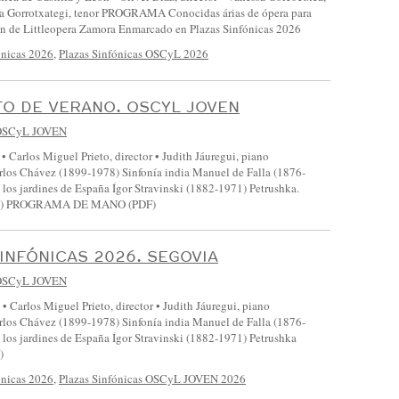
a Gorrotxategi, tenor PROGRAMA Conocidas árias de ópera para
ión de Littleopera Zamora Enmarcado en Plazas Sinfónicas 2026
ónicas 2026
,
Plazas Sinfónicas OSCyL 2026
O DE VERANO. OSCYL JOVEN
OSCyL JOVEN
Carlos Miguel Prieto, director • Judith Jáuregui, piano
 Chávez (1899-1978) Sinfonía india Manuel de Falla (1876-
los jardines de España Ígor Stravinski (1882-1971) Petrushka.
947) PROGRAMA DE MANO (PDF)
INFÓNICAS 2026. SEGOVIA
OSCyL JOVEN
Carlos Miguel Prieto, director • Judith Jáuregui, piano
 Chávez (1899-1978) Sinfonía india Manuel de Falla (1876-
los jardines de España Ígor Stravinski (1882-1971) Petrushka
)
ónicas 2026
,
Plazas Sinfónicas OSCyL JOVEN 2026