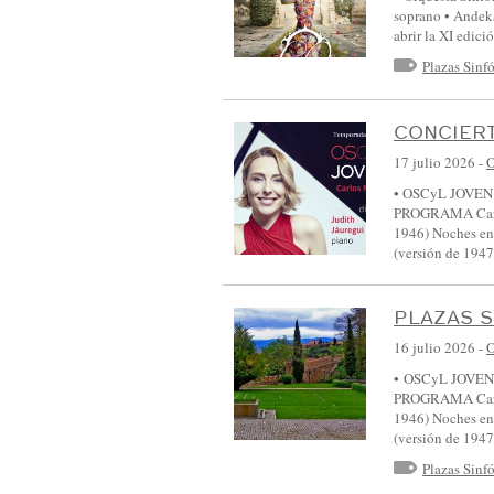
S
soprano • Andek
abrir la XI edic
I
Plazas Sinf
N
F
Ó
CONCIERT
N
17 julio 2026
-
I
• OSCyL JOVEN • 
PROGRAMA Carlos
C
1946) Noches en 
A
(versión de 1
D
E
PLAZAS S
C
16 julio 2026
-
A
• OSCyL JOVEN • 
S
PROGRAMA Carlos
1946) Noches en 
T
(versión de 1947
I
Plazas Sinf
L