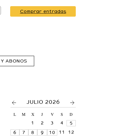
Comprar entradas
 Y ABONOS
<
>
JULIO 2026
L
M
X
J
V
S
D
1
2
3
4
5
11
12
6
7
8
9
10