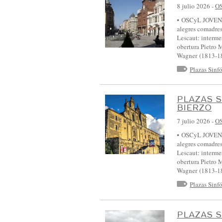
8 julio 2026
-
O
• OSCyL JOVEN •
alegres comadre
Lescaut: interm
obertura Pietro 
Wagner (1813-
Plazas Sinf
PLAZAS S
BIERZO
7 julio 2026
-
O
• OSCyL JOVEN •
alegres comadre
Lescaut: interm
obertura Pietro 
Wagner (1813-
Plazas Sinf
PLAZAS S