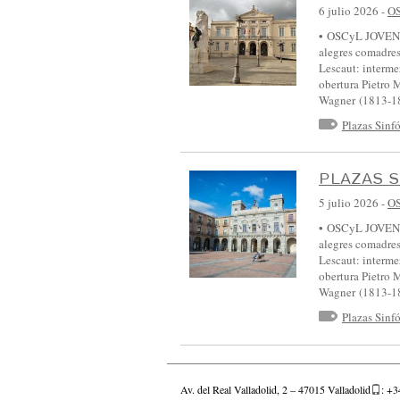
6 julio 2026
-
O
• OSCyL JOVEN •
alegres comadre
Lescaut: interm
obertura Pietro 
Wagner (1813-
Plazas Sinf
PLAZAS S
5 julio 2026
-
O
• OSCyL JOVEN •
alegres comadre
Lescaut: interm
obertura Pietro 
Wagner (1813-
Plazas Sinf
Av. del Real Valladolid, 2 – 47015 Valladolid
: +3