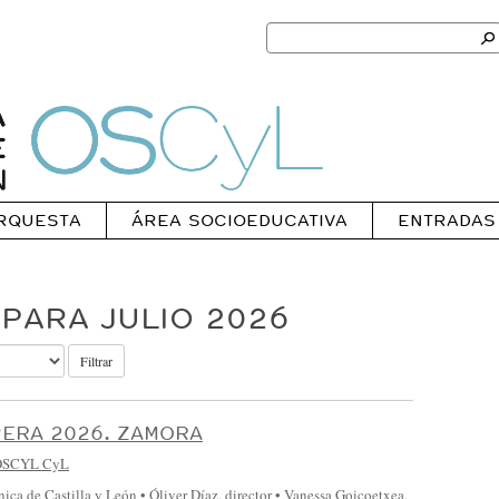
Search
for:
Ok
Oscyl
RQUESTA
ÁREA SOCIOEDUCATIVA
ENTRADAS
PARA JULIO 2026
Filtrar
PERA 2026. ZAMORA
OSCYL CyL
nica de Castilla y León • Óliver Díaz, director • Vanessa Goicoetxea,