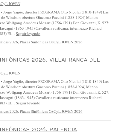
SCyL JOVEN
 Jorge Yagüe, director PROGRAMA Otto Nicolai (1810-1849) Las
s de Windsor: obertura Giacomo Puccini (1858-1924) Manon
ezzo Wolfgang Amadeus Mozart (1756-1791) Don Giovanni, K. 527:
Mascagni (1863-1945) Cavalleria rusticana: intermezzo Richard
1883) El…
Seguir leyendo
ónicas 2026
,
Plazas Sinfónicas OSCyL JOVEN 2026
INFÓNICAS 2026. VILLAFRANCA DEL
SCyL JOVEN
 Jorge Yagüe, director PROGRAMA Otto Nicolai (1810-1849) Las
s de Windsor: obertura Giacomo Puccini (1858-1924) Manon
ezzo Wolfgang Amadeus Mozart (1756-1791) Don Giovanni, K. 527:
Mascagni (1863-1945) Cavalleria rusticana: intermezzo Richard
1883) El…
Seguir leyendo
ónicas 2026
,
Plazas Sinfónicas OSCyL JOVEN 2026
INFÓNICAS 2026. PALENCIA