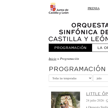
PRENSA
PROGRAMACIÓN
LA O
O
Inicio
> Programación
R
PROGRAMACIÓN 
Q
U
E
S
LITTLE Ó
T
24 julio 2026
-
A
• Orquesta Sinfó