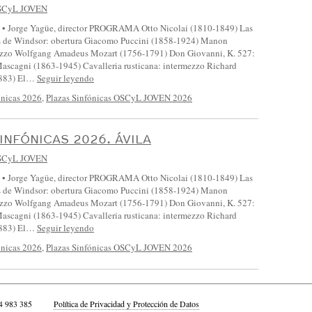
SCyL JOVEN
 Jorge Yagüe, director PROGRAMA Otto Nicolai (1810-1849) Las
s de Windsor: obertura Giacomo Puccini (1858-1924) Manon
ezzo Wolfgang Amadeus Mozart (1756-1791) Don Giovanni, K. 527:
Mascagni (1863-1945) Cavalleria rusticana: intermezzo Richard
1883) El…
Seguir leyendo
ónicas 2026
,
Plazas Sinfónicas OSCyL JOVEN 2026
INFÓNICAS 2026. ÁVILA
SCyL JOVEN
 Jorge Yagüe, director PROGRAMA Otto Nicolai (1810-1849) Las
s de Windsor: obertura Giacomo Puccini (1858-1924) Manon
ezzo Wolfgang Amadeus Mozart (1756-1791) Don Giovanni, K. 527:
Mascagni (1863-1945) Cavalleria rusticana: intermezzo Richard
1883) El…
Seguir leyendo
ónicas 2026
,
Plazas Sinfónicas OSCyL JOVEN 2026
4 983 385
Política de Privacidad y Protección de Datos