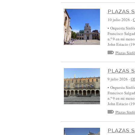
L
PLAZAS S
A
10 julio 2026
-
Y
• Orquesta Sinfó
L
Francisco Salga
E
n.º 9 en mi meno
John Estacio (1
Ó
Plazas Sinf
N
:
PLAZAS S
:
E
9 julio 2026
-
O
V
• Orquesta Sinfó
Francisco Salga
E
n.º 9 en mi meno
N
John Estacio (1
T
Plazas Sinf
O
S
PLAZAS S