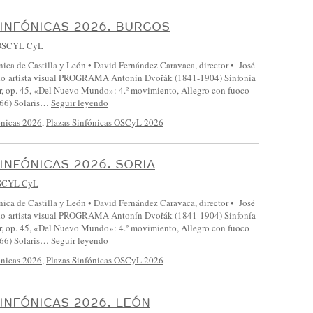
INFÓNICAS 2026. BURGOS
OSCYL CyL
nica de Castilla y León • David Fernández Caravaca, director • José
do artista visual PROGRAMA Antonín Dvořák (1841-1904) Sinfonía
r, op. 45, «Del Nuevo Mundo»: 4.º movimiento, Allegro con fuoco
966) Solaris…
Seguir leyendo
ónicas 2026
,
Plazas Sinfónicas OSCyL 2026
INFÓNICAS 2026. SORIA
SCYL CyL
nica de Castilla y León • David Fernández Caravaca, director • José
do artista visual PROGRAMA Antonín Dvořák (1841-1904) Sinfonía
r, op. 45, «Del Nuevo Mundo»: 4.º movimiento, Allegro con fuoco
966) Solaris…
Seguir leyendo
ónicas 2026
,
Plazas Sinfónicas OSCyL 2026
INFÓNICAS 2026. LEÓN