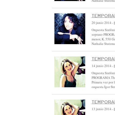
Nathalie Stutz
L
A
TEMPORAD
Y
20 junio 2014
-
L
Orquesta Sinfóni
E
soprano PROGRA
menor, K. 550 Gu
Ó
Nathalie Stutz
N
:
TEMPORAD
:
14 junio 2014
-
E
Orquesta Sinfóni
V
PROGRAMA Thomas
E
Primera vez por
orquesta Igor S
N
T
TEMPORAD
O
S
13 junio 2014
-