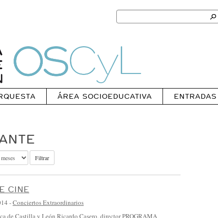
Search
for:
Ok
Oscyl
RQUESTA
ÁREA SOCIOEDUCATIVA
ENTRADAS
LANTE
Filtrar
E CINE
014
-
Conciertos Extraordinarios
ica de Castilla y León Ricardo Casero, director PROGRAMA