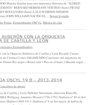
 Marcha fúnebre para una marioneta Sintonía de “ALFRED
ESENTS” BERNARD HERRMANN VERTIGO (Suite) FRANZ
T BOULEVARD (Suite) LALO SCHIFRIN MISSION:
Tema) JOHN WILLIAMS NACIDO EL…
Seguir leyendo
rio Ferias
,
Extraordinario OSCyL
,
Música de cine
O AUSERÓN CON LA ORQUESTA
A DE CASTILLA Y LEÓN
onciertos Extraordinarios
 con la Orquesta Sinfónica de Castilla y León Ricardo Casero,
afía de Cristina Cortés VAGAMUNDO Canciones del repertorio de
io Futura Río negro • Reina zulú • Pies en el barro • Duerme zagal…
A OSCYL 19 B – 2013-2014
Conciertos de abono
ca de Castilla y León Nathalie Stutzmann, directora Klara Ek,
MA Wolfgang Amadeus Mozart (1756-1791) Sinfonía nº 40 en Sol
stav Mahler (1860-1911) Sinfonía nº 4 en Sol mayor Al hablar de