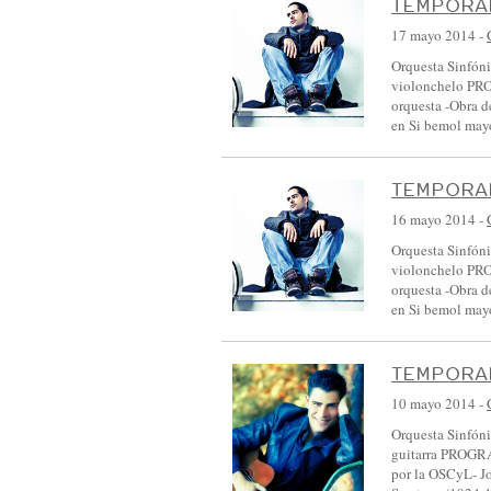
TEMPORAD
17 mayo 2014
-
Orquesta Sinfóni
violonchelo PRO
orquesta -Obra d
en Si bemol may
TEMPORAD
16 mayo 2014
-
Orquesta Sinfóni
violonchelo PRO
orquesta -Obra d
en Si bemol may
TEMPORAD
10 mayo 2014
-
Orquesta Sinfóni
guitarra PROGR
por la OSCyL- J