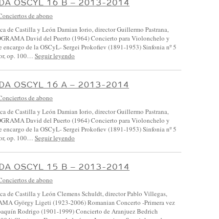
A OSCYL 16 B – 2013-2014
Conciertos de abono
ca de Castilla y León Damian Iorio, director Guillermo Pastrana,
GRAMA David del Puerto (1964) Concierto para Violonchelo y
e encargo de la OSCyL- Sergei Prokofiev (1891-1953) Sinfonia nº 5
or, op. 100…
Seguir leyendo
A OSCYL 16 A – 2013-2014
Conciertos de abono
ca de Castilla y León Damian Iorio, director Guillermo Pastrana,
GRAMA David del Puerto (1964) Concierto para Violonchelo y
e encargo de la OSCyL- Sergei Prokofiev (1891-1953) Sinfonia nº 5
or, op. 100…
Seguir leyendo
A OSCYL 15 B – 2013-2014
Conciertos de abono
ca de Castilla y León Clemens Schuldt, director Pablo Villegas,
AMA György Ligeti (1923-2006) Romanian Concerto -Primera vez
oaquín Rodrigo (1901-1999) Concierto de Aranjuez Bedrich