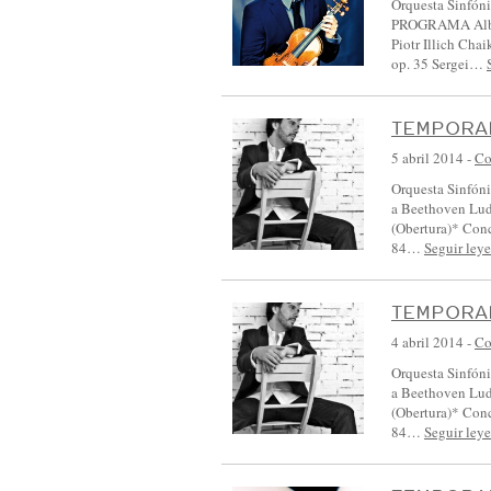
Orquesta Sinfóni
PROGRAMA Albert
Piotr Illich Cha
op. 35 Sergei…
TEMPORAD
5 abril 2014
-
Co
Orquesta Sinfóni
a Beethoven Lud
(Obertura)* Conc
84…
Seguir ley
TEMPORAD
4 abril 2014
-
Co
Orquesta Sinfóni
a Beethoven Lud
(Obertura)* Conc
84…
Seguir ley