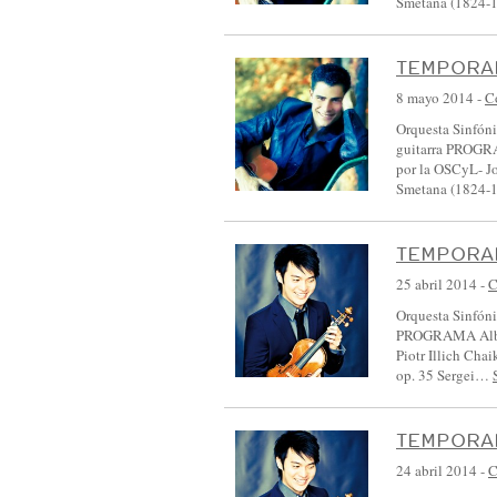
Smetana (1824-1
TEMPORAD
8 mayo 2014
-
C
Orquesta Sinfóni
guitarra PROGR
por la OSCyL- J
Smetana (1824-1
TEMPORAD
25 abril 2014
-
C
Orquesta Sinfóni
PROGRAMA Albert
Piotr Illich Cha
op. 35 Sergei…
TEMPORAD
24 abril 2014
-
C