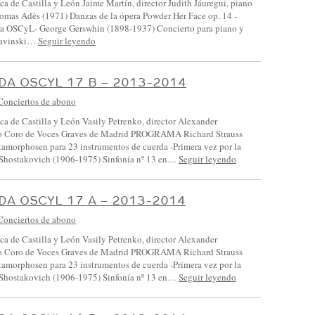
ca de Castilla y León Jaime Martín, director Judith Jáuregui, piano
 Adès (1971) Danzas de la ópera Powder Her Face op. 14 -
 la OSCyL- George Gerswhin (1898-1937) Concierto para piano y
travinski…
Seguir leyendo
A OSCYL 17 B – 2013-2014
Conciertos de abono
ca de Castilla y León Vasily Petrenko, director Alexander
o Coro de Voces Graves de Madrid PROGRAMA Richard Strauss
amorphosen para 23 instrumentos de cuerda -Primera vez por la
Shostakovich (1906-1975) Sinfonía nº 13 en…
Seguir leyendo
A OSCYL 17 A – 2013-2014
Conciertos de abono
ca de Castilla y León Vasily Petrenko, director Alexander
o Coro de Voces Graves de Madrid PROGRAMA Richard Strauss
amorphosen para 23 instrumentos de cuerda -Primera vez por la
Shostakovich (1906-1975) Sinfonía nº 13 en…
Seguir leyendo