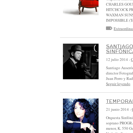
S
CHARLES GOUNOD
HITCHCOCK PR
I
WAXMAN SUNSE
N
IMPOSSIBLE (
F
Extraordina
Ó
N
SANTIAG
I
SINFÓNIC
C
12 julio 2014
-
C
A
Santiago Auserón
director Fotogr
D
Juan Perro y Rad
E
Seguir leyendo
C
A
TEMPORAD
S
21 junio 2014
-
T
Orquesta Sinfóni
I
soprano PROGRA
menor, K. 550 Gu
L