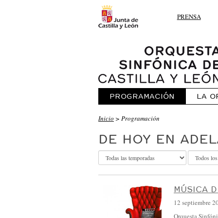
PRENSA
PROGRAMACIÓN
LA O
O
Inicio
> Programación
R
DE HOY EN ADE
Q
U
E
S
MÚSICA D
T
12 septiembre 2
A
Orquesta Sinfón