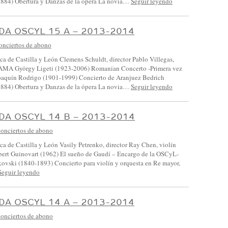
884) Obertura y Danzas de la ópera La novia…
Seguir leyendo
A OSCYL 15 A – 2013-2014
onciertos de abono
ca de Castilla y León Clemens Schuldt, director Pablo Villegas,
AMA György Ligeti (1923-2006) Romanian Concerto -Primera vez
oaquín Rodrigo (1901-1999) Concierto de Aranjuez Bedrich
884) Obertura y Danzas de la ópera La novia…
Seguir leyendo
A OSCYL 14 B – 2013-2014
onciertos de abono
ca de Castilla y León Vasily Petrenko, director Ray Chen, violín
 Guinovart (1962) El sueño de Gaudí – Encargo de la OSCyL-
ikovski (1840-1893) Concierto para violín y orquesta en Re mayor,
Seguir leyendo
A OSCYL 14 A – 2013-2014
onciertos de abono