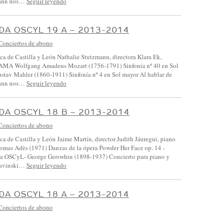
mann nos…
Seguir leyendo
A OSCYL 19 A – 2013-2014
Conciertos de abono
ca de Castilla y León Nathalie Stutzmann, directora Klara Ek,
MA Wolfgang Amadeus Mozart (1756-1791) Sinfonía nº 40 en Sol
stav Mahler (1860-1911) Sinfonía nº 4 en Sol mayor Al hablar de
mann nos…
Seguir leyendo
A OSCYL 18 B – 2013-2014
Conciertos de abono
ca de Castilla y León Jaime Martín, director Judith Jáuregui, piano
 Adès (1971) Danzas de la ópera Powder Her Face op. 14 -
 la OSCyL- George Gerswhin (1898-1937) Concierto para piano y
travinski…
Seguir leyendo
A OSCYL 18 A – 2013-2014
Conciertos de abono