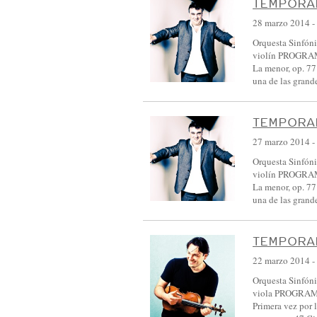
TEMPORAD
28 marzo 2014
-
Orquesta Sinfóni
violín PROGRAMA
La menor, op. 77
una de las grand
TEMPORAD
27 marzo 2014
-
Orquesta Sinfóni
violín PROGRAMA
La menor, op. 77
una de las grand
TEMPORAD
22 marzo 2014
-
Orquesta Sinfóni
viola PROGRAMA 
Primera vez por 