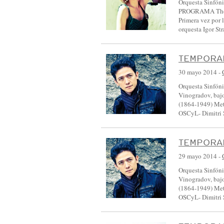
Orquesta Sinfóni
PROGRAMA Thomas
Primera vez por
orquesta Igor S
TEMPORAD
30 mayo 2014
-
Orquesta Sinfóni
Vinogradov, baj
(1864-1949) Met
OSCyL- Dimitri 
TEMPORAD
29 mayo 2014
-
Orquesta Sinfóni
Vinogradov, baj
(1864-1949) Met
OSCyL- Dimitri 