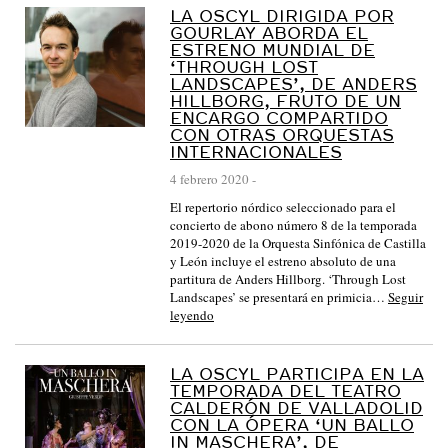
LA OSCYL DIRIGIDA POR
GOURLAY ABORDA EL
ESTRENO MUNDIAL DE
‘THROUGH LOST
LANDSCAPES’, DE ANDERS
HILLBORG, FRUTO DE UN
ENCARGO COMPARTIDO
CON OTRAS ORQUESTAS
INTERNACIONALES
4 febrero 2020
-
El repertorio nórdico seleccionado para el
concierto de abono número 8 de la temporada
2019-2020 de la Orquesta Sinfónica de Castilla
y León incluye el estreno absoluto de una
partitura de Anders Hillborg. ‘Through Lost
Landscapes’ se presentará en primicia…
Seguir
leyendo
LA OSCYL PARTICIPA EN LA
TEMPORADA DEL TEATRO
CALDERÓN DE VALLADOLID
CON LA ÓPERA ‘UN BALLO
IN MASCHERA’, DE