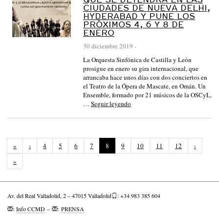
CIUDADES DE NUEVA DELHI,
HYDERABAD Y PUNE LOS
PRÓXIMOS 4, 6 Y 8 DE
ENERO
30 diciembre 2019
-
La Orquesta Sinfónica de Castilla y León
prosigue en enero su gira internacional, que
arrancaba hace unos días con dos conciertos en
el Teatro de la Ópera de Mascate, en Omán. Un
Ensemble, formado por 21 músicos de la OSCyL,
…
Seguir leyendo
(
«
‹
4
5
6
7
8
9
10
11
12
›
P
»
á
g
i
n
Av. del Real Valladolid, 2 – 47015 Valladolid
: +34 983 385 604
a
a
:
Info CCMD
–
:
PRENSA
c