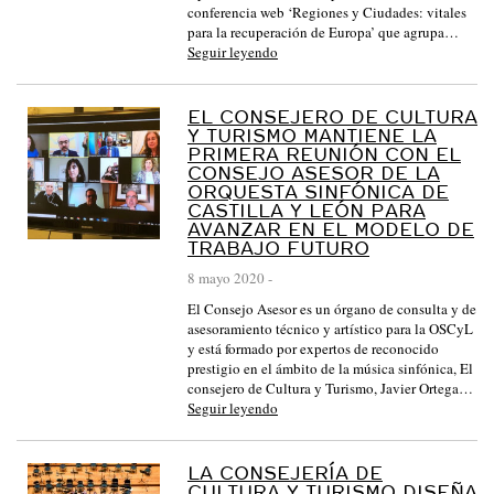
conferencia web ‘Regiones y Ciudades: vitales
L
para la recuperación de Europa’ que agrupa…
A
Seguir leyendo
Y
L
EL CONSEJERO DE CULTURA
Y TURISMO MANTIENE LA
E
PRIMERA REUNIÓN CON EL
Ó
CONSEJO ASESOR DE LA
ORQUESTA SINFÓNICA DE
N
CASTILLA Y LEÓN PARA
AVANZAR EN EL MODELO DE
:
TRABAJO FUTURO
:
8 mayo 2020
-
A
El Consejo Asesor es un órgano de consulta y de
R
asesoramiento técnico y artístico para la OSCyL
C
y está formado por expertos de reconocido
prestigio en el ámbito de la música sinfónica, El
H
consejero de Cultura y Turismo, Javier Ortega…
I
Seguir leyendo
V
O
LA CONSEJERÍA DE
CULTURA Y TURISMO DISEÑA