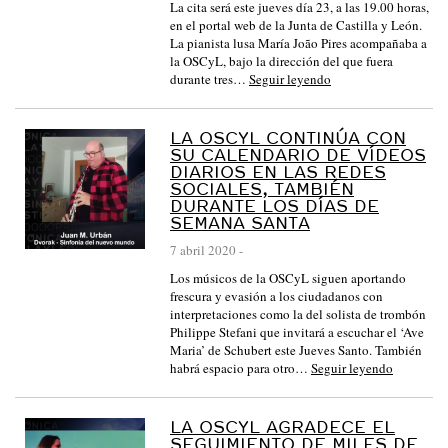
La cita será este jueves día 23, a las 19.00 horas,
en el portal web de la Junta de Castilla y León.
La pianista lusa María João Pires acompañaba a
la OSCyL, bajo la dirección del que fuera
durante tres…
Seguir leyendo
LA OSCYL CONTINÚA CON
SU CALENDARIO DE VÍDEOS
DIARIOS EN LAS REDES
SOCIALES, TAMBIÉN
DURANTE LOS DÍAS DE
SEMANA SANTA
7 abril 2020
-
Los músicos de la OSCyL siguen aportando
frescura y evasión a los ciudadanos con
interpretaciones como la del solista de trombón
Philippe Stefani que invitará a escuchar el ‘Ave
Maria’ de Schubert este Jueves Santo. También
habrá espacio para otro…
Seguir leyendo
LA OSCYL AGRADECE EL
SEGUIMIENTO DE MILES DE