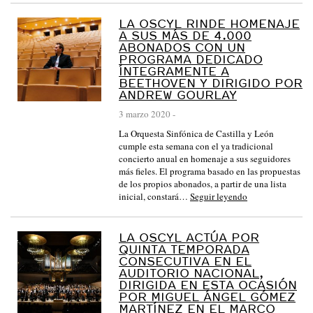
LA OSCYL RINDE HOMENAJE
A SUS MÁS DE 4.000
ABONADOS CON UN
PROGRAMA DEDICADO
ÍNTEGRAMENTE A
BEETHOVEN Y DIRIGIDO POR
ANDREW GOURLAY
3 marzo 2020
-
La Orquesta Sinfónica de Castilla y León
cumple esta semana con el ya tradicional
concierto anual en homenaje a sus seguidores
más fieles. El programa basado en las propuestas
de los propios abonados, a partir de una lista
inicial, constará…
Seguir leyendo
LA OSCYL ACTÚA POR
QUINTA TEMPORADA
CONSECUTIVA EN EL
AUDITORIO NACIONAL,
DIRIGIDA EN ESTA OCASIÓN
POR MIGUEL ÁNGEL GÓMEZ
MARTÍNEZ EN EL MARCO