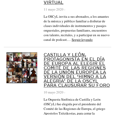
S
VIRTUAL
I
11 mayo 2020
-
N
La OSCyL invita a sus abonados, a los amantes
de la música y público familiar a disfrutar de
F
clases individuales de instrumentos y pasajes
Ó
orquestales, propuestas familiares, encuentros
con talento, recitales, y a participar en su nuevo
N
canal de podcast.…
Seguir leyendo
I
C
CASTILLA Y LEÓN,
A
PROTAGONISTA EN EL DÍA
DE EUROPA AL ELEGIR EL
D
COMITÉ DE LAS REGIONES
E
DE LA UNIÓN EUROPEA LA
VERSIÓN DEL ‘HIMNO A LA
C
ALEGRÍA’ DE LA OSCYL
PARA CLAUSURAR SU FORO
A
S
10 mayo 2020
-
T
La Orquesta Sinfónica de Castilla y León
(OSCyL) fue elegida por el presidente del
I
Comité de las Regiones de Europa, el griego
L
Apostolos Tzitzikostas, para cerrar la