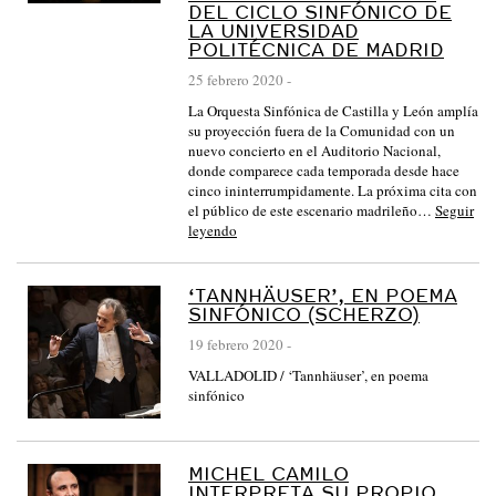
DEL CICLO SINFÓNICO DE
LA UNIVERSIDAD
POLITÉCNICA DE MADRID
25 febrero 2020
-
La Orquesta Sinfónica de Castilla y León amplía
su proyección fuera de la Comunidad con un
nuevo concierto en el Auditorio Nacional,
donde comparece cada temporada desde hace
cinco ininterrumpidamente. La próxima cita con
el público de este escenario madrileño…
Seguir
leyendo
‘TANNHÄUSER’, EN POEMA
SINFÓNICO (SCHERZO)
19 febrero 2020
-
VALLADOLID / ‘Tannhäuser’, en poema
sinfónico
MICHEL CAMILO
INTERPRETA SU PROPIO