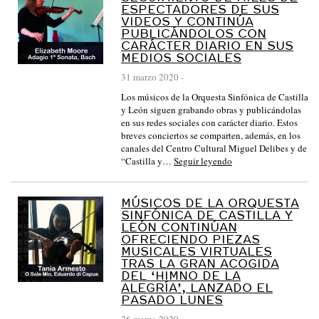
ESPECTADORES DE SUS
VIDEOS Y CONTINÚA
PUBLICÁNDOLOS CON
CARÁCTER DIARIO EN SUS
MEDIOS SOCIALES
31 marzo 2020
-
Los músicos de la Orquesta Sinfónica de Castilla
y León siguen grabando obras y publicándolas
en sus redes sociales con carácter diario. Estos
breves conciertos se comparten, además, en los
canales del Centro Cultural Miguel Delibes y de
“Castilla y…
Seguir leyendo
MÚSICOS DE LA ORQUESTA
SINFÓNICA DE CASTILLA Y
LEÓN CONTINÚAN
OFRECIENDO PIEZAS
MUSICALES VIRTUALES
TRAS LA GRAN ACOGIDA
DEL ‘HIMNO DE LA
ALEGRÍA’, LANZADO EL
PASADO LUNES
26 marzo 2020
-