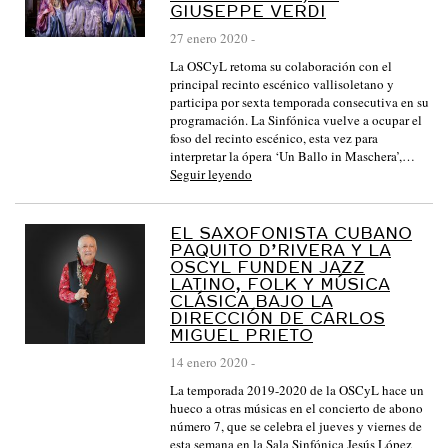
GIUSEPPE VERDI
27 enero 2020
-
La OSCyL retoma su colaboración con el
principal recinto escénico vallisoletano y
participa por sexta temporada consecutiva en su
programación. La Sinfónica vuelve a ocupar el
foso del recinto escénico, esta vez para
interpretar la ópera ‘Un Ballo in Maschera’,…
Seguir leyendo
EL SAXOFONISTA CUBANO
PAQUITO D’RIVERA Y LA
OSCYL FUNDEN JAZZ
LATINO, FOLK Y MÚSICA
CLÁSICA BAJO LA
DIRECCIÓN DE CARLOS
MIGUEL PRIETO
14 enero 2020
-
La temporada 2019-2020 de la OSCyL hace un
hueco a otras músicas en el concierto de abono
número 7, que se celebra el jueves y viernes de
esta semana en la Sala Sinfónica Jesús López