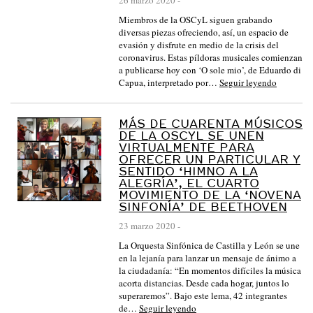
Miembros de la OSCyL siguen grabando
diversas piezas ofreciendo, así, un espacio de
evasión y disfrute en medio de la crisis del
coronavirus. Estas píldoras musicales comienzan
a publicarse hoy con ‘O sole mio’, de Eduardo di
Capua, interpretado por…
Seguir leyendo
MÁS DE CUARENTA MÚSICOS
DE LA OSCYL SE UNEN
VIRTUALMENTE PARA
OFRECER UN PARTICULAR Y
SENTIDO ‘HIMNO A LA
ALEGRÍA’, EL CUARTO
MOVIMIENTO DE LA ‘NOVENA
SINFONÍA’ DE BEETHOVEN
23 marzo 2020
-
La Orquesta Sinfónica de Castilla y León se une
en la lejanía para lanzar un mensaje de ánimo a
la ciudadanía: “En momentos difíciles la música
acorta distancias. Desde cada hogar, juntos lo
superaremos”. Bajo este lema, 42 integrantes
de…
Seguir leyendo