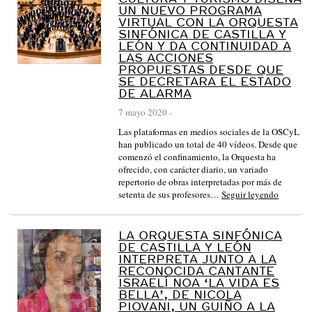
UN NUEVO PROGRAMA
VIRTUAL CON LA ORQUESTA
SINFÓNICA DE CASTILLA Y
LEÓN Y DA CONTINUIDAD A
LAS ACCIONES
PROPUESTAS DESDE QUE
SE DECRETARA EL ESTADO
DE ALARMA
7 mayo 2020
-
Las plataformas en medios sociales de la OSCyL
han publicado un total de 40 vídeos. Desde que
comenzó el confinamiento, la Orquesta ha
ofrecido, con carácter diario, un variado
repertorio de obras interpretadas por más de
setenta de sus profesores…
Seguir leyendo
LA ORQUESTA SINFÓNICA
DE CASTILLA Y LEÓN
INTERPRETA JUNTO A LA
RECONOCIDA CANTANTE
ISRAELÍ NOA ‘LA VIDA ES
BELLA’, DE NICOLA
PIOVANI, UN GUIÑO A LA