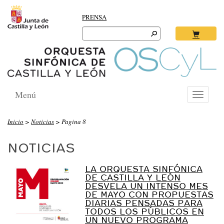
PRENSA
Search
for:
Ok
Menú
Toggle
navigati
O
Inicio
>
Noticias
> Pagina 8
R
NOTICIAS
Q
U
LA ORQUESTA SINFÓNICA
E
DE CASTILLA Y LEÓN
DESVELA UN INTENSO MES
S
DE MAYO CON PROPUESTAS
T
DIARIAS PENSADAS PARA
TODOS LOS PÚBLICOS EN
A
UN NUEVO PROGRAMA