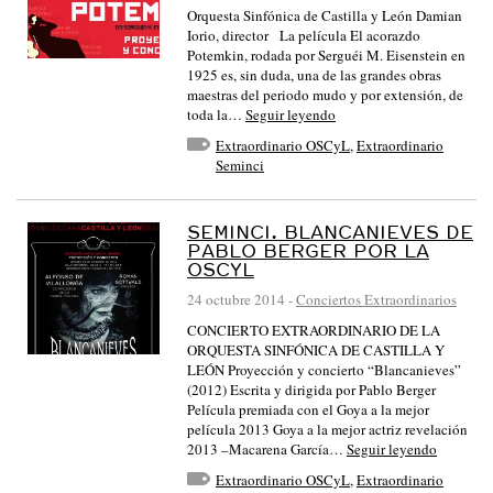
Orquesta Sinfónica de Castilla y León Damian
Iorio, director La película El acorazdo
Potemkin, rodada por Serguéi M. Eisenstein en
1925 es, sin duda, una de las grandes obras
maestras del periodo mudo y por extensión, de
toda la…
Seguir leyendo
Extraordinario OSCyL
,
Extraordinario
Seminci
SEMINCI. BLANCANIEVES DE
PABLO BERGER POR LA
OSCYL
24 octubre 2014
-
Conciertos Extraordinarios
CONCIERTO EXTRAORDINARIO DE LA
ORQUESTA SINFÓNICA DE CASTILLA Y
LEÓN Proyección y concierto “Blancanieves”
(2012) Escrita y dirigida por Pablo Berger
Película premiada con el Goya a la mejor
película 2013 Goya a la mejor actriz revelación
2013 –Macarena García…
Seguir leyendo
Extraordinario OSCyL
,
Extraordinario