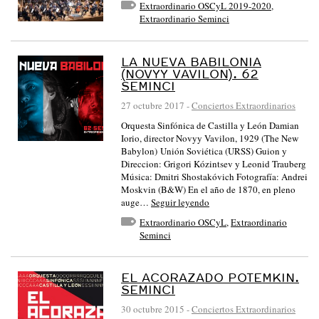
Extraordinario OSCyL 2019-2020
,
Extraordinario Seminci
LA NUEVA BABILONIA
(NOVYY VAVILON). 62
SEMINCI
27 octubre 2017
-
Conciertos Extraordinarios
Orquesta Sinfónica de Castilla y León Damian
Iorio, director Novyy Vavilon, 1929 (The New
Babylon) Unión Soviética (URSS) Guion y
Direccion: Grigori Kózintsev y Leonid Trauberg
Música: Dmitri Shostakóvich Fotografía: Andrei
Moskvin (B&W) En el año de 1870, en pleno
auge…
Seguir leyendo
Extraordinario OSCyL
,
Extraordinario
Seminci
EL ACORAZADO POTEMKIN.
SEMINCI
30 octubre 2015
-
Conciertos Extraordinarios