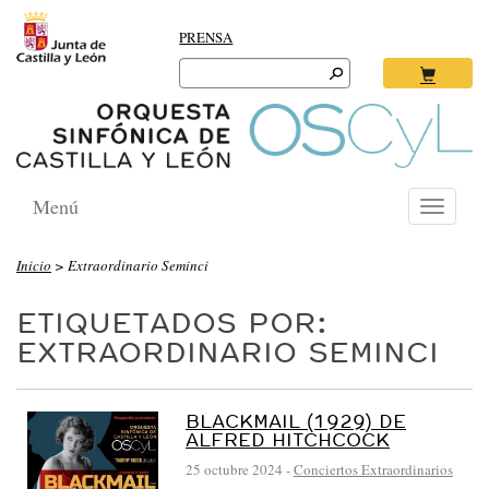
PRENSA
Search
for:
Ok
Menú
Toggle
navigati
Inicio
>
Extraordinario Seminci
ETIQUETADOS POR:
EXTRAORDINARIO SEMINCI
BLACKMAIL (1929) DE
ALFRED HITCHCOCK
25 octubre 2024
-
Conciertos Extraordinarios