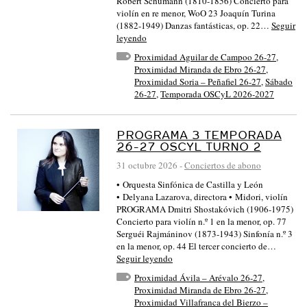
Robert Schumann (1810-1856) Concierto para
violín en re menor, WoO 23 Joaquín Turina
(1882-1949) Danzas fantásticas, op. 22…
Seguir
leyendo
Proximidad Aguilar de Campoo 26-27
,
Proximidad Miranda de Ebro 26-27
,
Proximidad Soria – Peñafiel 26-27
,
Sábado
26-27
,
Temporada OSCyL 2026-2027
PROGRAMA 3 TEMPORADA
26-27 OSCYL TURNO 2
31 octubre 2026
-
Conciertos de abono
• Orquesta Sinfónica de Castilla y León
• Delyana Lazarova, directora • Midori, violín
PROGRAMA Dmitri Shostakóvich (1906-1975)
Concierto para violín n.º 1 en la menor, op. 77
Serguéi Rajmáninov (1873-1943) Sinfonía n.º 3
en la menor, op. 44 El tercer concierto de…
Seguir leyendo
Proximidad Ávila – Arévalo 26-27
,
Proximidad Miranda de Ebro 26-27
,
Proximidad Villafranca del Bierzo –