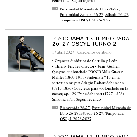
Petrenko…
Seguir leyendo
Proximidad Miranda de Ebro 26-27
,
Proximidad Zamora 26-27
,
Sábado 26-27
,
Temporada OSCyL 2026-2027
PROGRAMA 13 TEMPORADA
26-27 OSCYL TURNO 2
17 abril 2027
-
Conciertos de abono
• Orquesta Sinfónica de Castilla y León
• Thierry Fischer, director • Jean–Guihen
Queyras, violonchelo PROGRAMA Gustav
Mahler (1860-1911) Sinfonía n.º 10 en fa
sostenido mayor: Adagio Robert Schumann
(1810-1856) Concierto para violonchelo en la
menor, op. 129 Franz Schubert (1797-1828)
Sinfonía n.º…
Seguir leyendo
Bienvenida 26-27
,
Proximidad Miranda de
Ebro 26-27
,
Sábado 26-27
,
Temporada
OSCyL 2026-2027
PROGRAMA 11 TEMPORADA