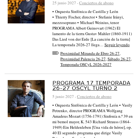
25 junio 2027
-
Conciertos de abono
• Orquesta Sinfónica de Castilla y León
• Thierry Fischer, director • Stefanie Irányi,
mezzosoprano • Michael Weinius, tenor
PROGRAMA Albert Guinovart (1962) El
lamento de la tierra Gustav Mahler (1860-1911)
Das Lied von der Erde [La canción de la tierra]
La temporada 2026-27 llega…
Seguir leyendo
Proximidad Miranda de Ebro 26-27
,
Proximidad Palencia 26-27
,
Sábado 26-27
,
Temporada OSCyL 2026-2027
PROGRAMA 17 TEMPORADA
26-27 OSCYL TURNO 2
5 junio 2027
-
Conciertos de abono
• Orquesta Sinfónica de Castilla y León • Vasily
Petrenko, director PROGRAMA Wolfgang
Amadeus Mozart (1756-1791) Sinfonía n.º 39 en
mi bemol mayor, K. 543 Richard Strauss (1864-
1949) Ein Heldenleben [Una vida de héroe], op.
40 El segundo programa que dirige Vasily