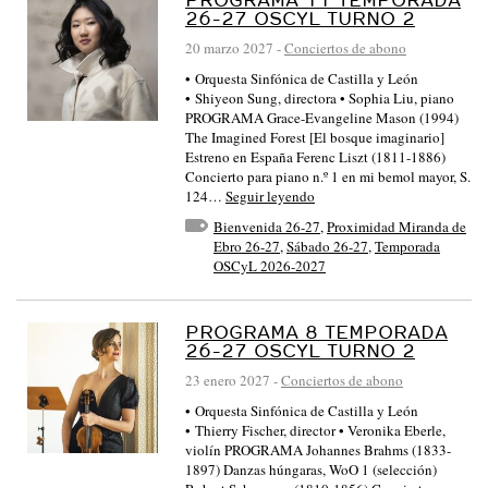
26-27 OSCYL TURNO 2
20 marzo 2027
-
Conciertos de abono
• Orquesta Sinfónica de Castilla y León
• Shiyeon Sung, directora • Sophia Liu, piano
PROGRAMA Grace-Evangeline Mason (1994)
The Imagined Forest [El bosque imaginario]
Estreno en España Ferenc Liszt (1811-1886)
Concierto para piano n.º 1 en mi bemol mayor, S.
124…
Seguir leyendo
Bienvenida 26-27
,
Proximidad Miranda de
Ebro 26-27
,
Sábado 26-27
,
Temporada
OSCyL 2026-2027
PROGRAMA 8 TEMPORADA
26-27 OSCYL TURNO 2
23 enero 2027
-
Conciertos de abono
• Orquesta Sinfónica de Castilla y León
• Thierry Fischer, director • Veronika Eberle,
violín PROGRAMA Johannes Brahms (1833-
1897) Danzas húngaras, WoO 1 (selección)