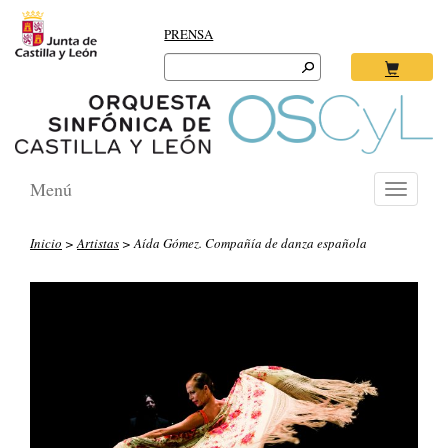
PRENSA
Search
for:
Ok
Menú
Toggle
navigati
Inicio
>
Artistas
> Aída Gómez. Compañía de danza española