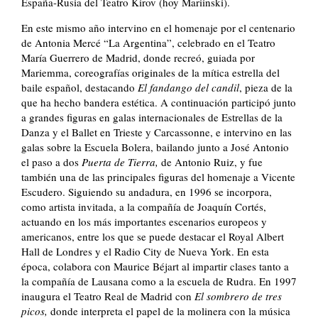
España-Rusia del Teatro Kirov (hoy Mariinski).
En este mismo año intervino en el homenaje por el centenario
de Antonia Mercé “La Argentina”, celebrado en el Teatro
María Guerrero de Madrid, donde recreó, guiada por
Mariemma, coreografías originales de la mítica estrella del
baile español, destacando
El fandango
del candil
, pieza de la
que ha hecho bandera estética. A continuación participó junto
a grandes figuras en galas internacionales de Estrellas de la
Danza y el Ballet en Trieste y Carcassonne, e intervino en las
galas sobre la Escuela Bolera, bailando junto a José Antonio
el paso a dos
Puerta de Tierra,
de Antonio Ruiz, y fue
también una de las principales figuras del homenaje a Vicente
Escudero. Siguiendo su andadura, en 1996 se incorpora,
como artista invitada, a la compañía de Joaquín Cortés,
actuando en los más importantes escenarios europeos y
americanos, entre los que se puede destacar el Royal Albert
Hall de Londres y el Radio City de Nueva York. En esta
época, colabora con Maurice Béjart al impartir clases tanto a
la compañía de Lausana como a la escuela de Rudra. En 1997
inaugura el Teatro Real de Madrid con
El sombrero de tres
picos,
donde interpreta el papel de la molinera con la música