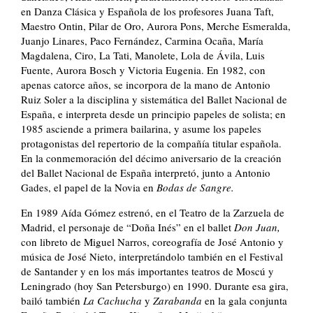
en Danza Clásica y Española de los profesores Juana Taft,
Maestro Ontin, Pilar de Oro, Aurora Pons, Merche Esmeralda,
Juanjo Linares, Paco Fernández, Carmina Ocaña, María
Magdalena, Ciro, La Tati, Manolete, Lola de Ávila, Luis
Fuente, Aurora Bosch y Victoria Eugenia. En 1982, con
apenas catorce años, se incorpora de la mano de Antonio
Ruiz Soler a la disciplina y sistemática del Ballet Nacional de
España, e interpreta desde un principio papeles de solista; en
1985 asciende a primera bailarina, y asume los papeles
protagonistas del repertorio de la compañía titular española.
En la conmemoración del décimo aniversario de la creación
del Ballet Nacional de España interpretó, junto a Antonio
Gades, el papel de la Novia en
Bodas de Sangre.
En 1989 Aída Gómez estrenó, en el Teatro de la Zarzuela de
Madrid, el personaje de “Doña Inés” en el ballet
Don Juan,
con libreto de Miguel Narros, coreografía de José Antonio y
música de José Nieto, interpretándolo también en el Festival
de Santander y en los más importantes teatros de Moscú y
Leningrado (hoy San Petersburgo) en 1990. Durante esa gira,
bailó también
La Cachucha
y
Zarabanda
en la gala conjunta