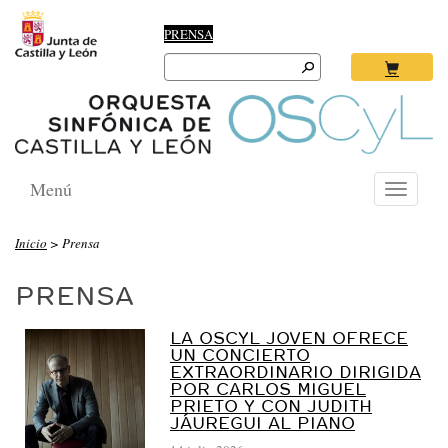
PRENSA
Search
for:
Ok
Menú
Toggle
navigati
O
Inicio
>
Prensa
R
PRENSA
Q
U
LA OSCYL JOVEN OFRECE
E
UN CONCIERTO
EXTRAORDINARIO DIRIGIDA
S
POR CARLOS MIGUEL
T
PRIETO Y CON JUDITH
JÁUREGUI AL PIANO
A