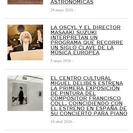
ASTRONÓMICAS
L
29 mayo 2026
-
A
Y
LA OSCYL Y EL DIRECTOR
L
MASAAKI SUZUKI
INTERPRETAN UN
E
PROGRAMA QUE RECORRE
Ó
UN SIGLO CLAVE DE LA
MÚSICA EUROPEA
N
5 mayo 2026
-
:
:
P
EL CENTRO CULTURAL
MIGUEL DELIBES ESTRENA
R
LA PRIMERA EXPOSICIÓN
DE PINTURA DEL
E
COMPOSITOR FRANCISCO
N
COLL, COINCIDIENDO CON
EL ESTRENO EN ESPAÑA DE
S
SU CONCIERTO PARA PIANO
A
10 abril 2026
-