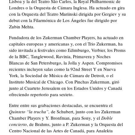
Lisboa y la del Teatro São Carlos, la Royal Philharmonic de
Londres o la Orquesta de Cámara Inglesa. Ha actuado en gira
con la Orquesta del Teatro Mariinski dirigida por Gergiev y su
debut con la Filarmónica de Los Ángeles fue dirigido por
Zubin Mehta.
Fundadora de los Zukerman Chamber Players, ha actuado en
capitales europeas y americanas y, con el Trio Zukerman, ha
sido invitada a festivales como Edimburgo, Verbier, los Proms
de la BBC, Tanglewood, Ravinia, Primavera y Noches
Blancas de San Petersburgo, la Jolla y Aspen. Compromisos
recientes incluyen salas como la 92nd Street Y en Nueva
York, la Sociedad de Música de Cámara de Detroit, o el
Instituto Musical de Chicago. Con Pinchas Zukerman, giró
junto al Cuarteto Jerusalem en los Estados Unidos y Canadá
ofreciendo repertorio para sexteto.
Entre entre sus grabaciones destacadas, se encuentra el
Quinteto “la trucha”,
de Schubert, junto con los Zukerman
Chamber Players y Y. Bronfman, para Sony, y el
Doble
concierto
, de Brahms, junto a P. Zukerman y la Orquesta del
Centro Nacional de las Artes de Canadá, para Analekta