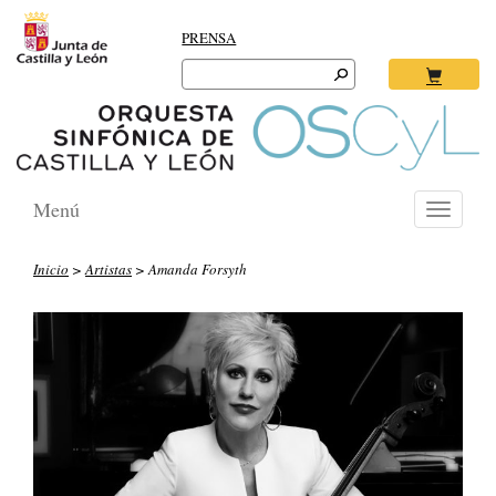
PRENSA
Search
for:
Ok
Menú
Toggle
navigati
Inicio
>
Artistas
> Amanda Forsyth