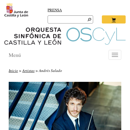
PRENSA
Search
for:
Ok
Menú
Toggle
navigati
Inicio
>
Artistas
> Andrés Salado