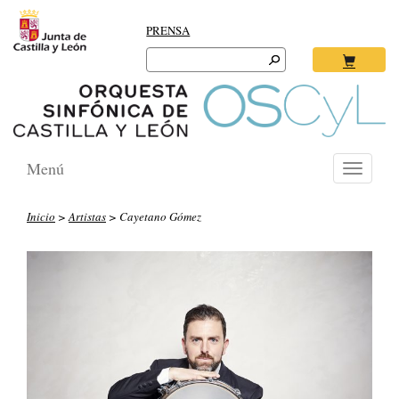
PRENSA
Search
for:
Ok
Menú
Toggle
navigati
Inicio
>
Artistas
> Cayetano Gómez