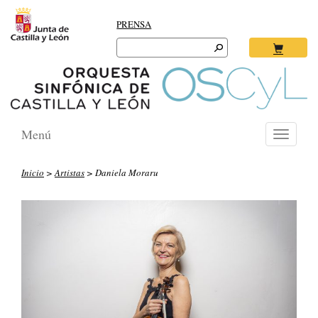
PRENSA
Search
for:
Ok
Menú
Toggle
navigati
Inicio
>
Artistas
> Daniela Moraru