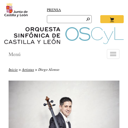
PRENSA
Search
for:
Ok
Menú
Toggle
navigati
Inicio
>
Artistas
> Diego Alonso