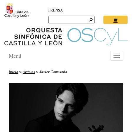
PRENSA
Search
for:
Ok
Menú
Toggle
navigati
Inicio
>
Artistas
> Javier Comesaña