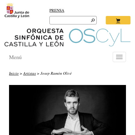
PRENSA
Search
for:
Ok
Menú
Toggle
navigati
Inicio
>
Artistas
> Josep Ramón Olivé