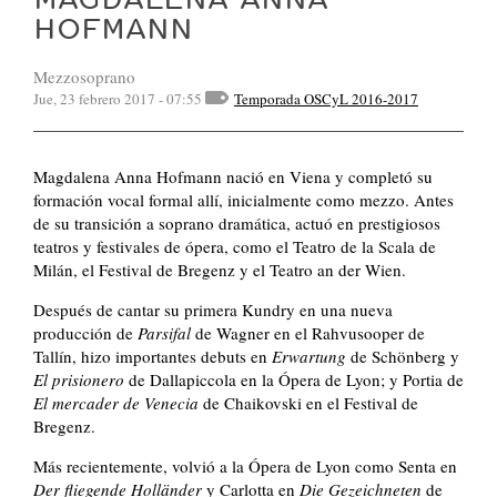
HOFMANN
Mezzosoprano
Jue, 23 febrero 2017 - 07:55
Temporada OSCyL 2016-2017
Magdalena Anna Hofmann nació en Viena y completó su
formación vocal formal allí, inicialmente como mezzo. Antes
de su transición a soprano dramática, actuó en prestigiosos
teatros y festivales de ópera, como el Teatro de la Scala de
Milán, el Festival de Bregenz y el Teatro an der Wien.
Después de cantar su primera Kundry en una nueva
producción de
Parsifal
de Wagner en el Rahvusooper de
Tallín, hizo importantes debuts en
Erwartung
de Schönberg y
El prisionero
de Dallapiccola en la Ópera de Lyon; y Portia de
El mercader de Venecia
de Chaikovski en el Festival de
Bregenz.
Más recientemente, volvió a la Ópera de Lyon como Senta en
Der fliegende Holländer
y Carlotta en
Die Gezeichneten
de