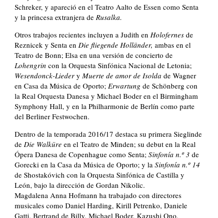
Schreker, y apareció en el Teatro Aalto de Essen como Senta
y la princesa extranjera de
Rusalka.
Otros trabajos recientes incluyen a Judith en
Holofernes
de
Reznicek y Senta en
Die fliegende Holländer,
ambas en el
Teatro de Bonn; Elsa en una versión de concierto de
Lohengrin
con la Orquesta Sinfónica Nacional de Letonia;
Wesendonck-Lieder
y
Muerte de amor de Isolda
de Wagner
en Casa da Música de Oporto;
Erwartung
de Schönberg con
la Real Orquesta Danesa y Michael Boder en el Birmingham
Symphony Hall, y en la Philharmonie de Berlín como parte
del Berliner Festwochen.
Dentro de la temporada 2016/17 destaca su primera Sieglinde
de
Die Walküre
en el Teatro de Minden; su debut en la Real
Ópera Danesa de Copenhague como Senta;
Sinfonía n.º 3
de
Gorecki en la Casa da Música de Oporto; y la
Sinfonía n.º 14
de Shostakóvich con la Orquesta Sinfónica de Castilla y
León, bajo la dirección de Gordan Nikolic.
Magdalena Anna Hofmann ha trabajado con directores
musicales como Daniel Harding, Kirill Petrenko, Daniele
Gatti, Bertrand de Billy, Michael Boder, Kazushi Ono,