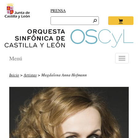
PRENSA
Search
for:
Ok
Menú
Toggle
navigati
Inicio
>
Artistas
> Magdalena Anna Hofmann