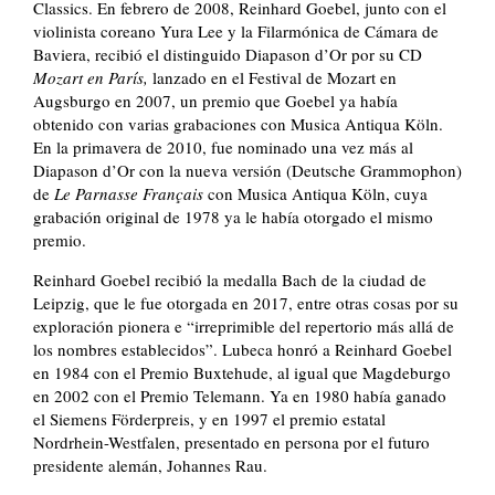
Classics. En febrero de 2008, Reinhard Goebel, junto con el
violinista coreano Yura Lee y la Filarmónica de Cámara de
Baviera, recibió el distinguido Diapason d’Or por su CD
Mozart en París,
lanzado en el Festival de Mozart en
Augsburgo en 2007, un premio que Goebel ya había
obtenido con varias grabaciones con Musica Antiqua Köln.
En la primavera de 2010, fue nominado una vez más al
Diapason d’Or con la nueva versión (Deutsche Grammophon)
de
Le Parnasse Français
con Musica Antiqua Köln, cuya
grabación original de 1978 ya le había otorgado el mismo
premio.
Reinhard Goebel recibió la medalla Bach de la ciudad de
Leipzig, que le fue otorgada en 2017, entre otras cosas por su
exploración pionera e “irreprimible del repertorio más allá de
los nombres establecidos”. Lubeca honró a Reinhard Goebel
en 1984 con el Premio Buxtehude, al igual que Magdeburgo
en 2002 con el Premio Telemann. Ya en 1980 había ganado
el Siemens Förderpreis, y en 1997 el premio estatal
Nordrhein-Westfalen, presentado en persona por el futuro
presidente alemán, Johannes Rau.