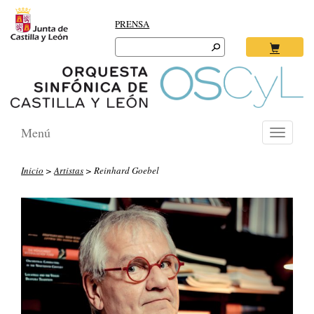
PRENSA
Search
for:
Ok
Menú
Toggle
navigati
Inicio
>
Artistas
> Reinhard Goebel