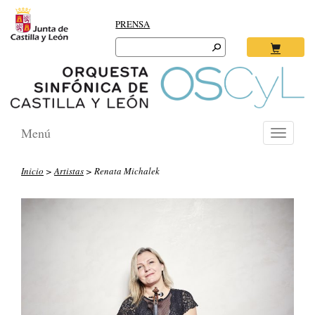
PRENSA
Search
for:
Ok
Menú
Toggle
navigati
Inicio
>
Artistas
> Renata Michalek