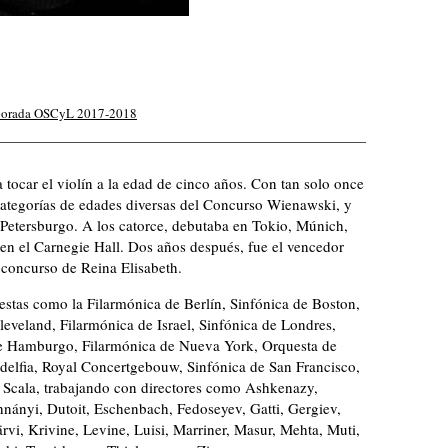
porada OSCyL 2017-2018
tocar el violín a la edad de cinco años. Con tan solo once
categorías de edades diversas del Concurso Wienawski, y
 Petersburgo. A los catorce, debutaba en Tokio, Múnich,
, en el Carnegie Hall. Dos años después, fue el vencedor
 concurso de Reina Elisabeth.
stas como la Filarmónica de Berlín, Sinfónica de Boston,
eveland, Filarmónica de Israel, Sinfónica de Londres,
e Hamburgo, Filarmónica de Nueva York, Orq
uesta de
adelfia, Royal Concertgebouw, Sinfónica de San Francisco,
 Scala, trabajando con directores como Ashkenazy,
nányi, Dutoit, Eschenbach, Fedoseyev, Gatti, Gergiev,
vi, Krivine, Levine, Luisi, Marriner, Masur, Mehta, Muti,