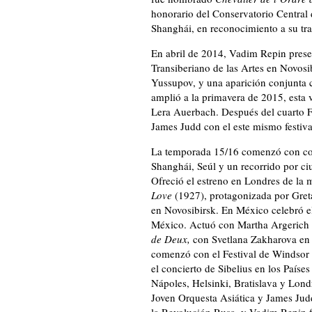
honorario del Conservatorio Central
Shanghái, en reconocimiento a su tr
En abril de 2014, Vadim Repin present
Transiberiano de las Artes en Novosi
Yussupov, y una aparición conjunta c
amplió a la primavera de 2015, esta 
Lera Auerbach. Después del cuarto Fes
James Judd con el este mismo festival
La temporada 15/16 comenzó con con
Shanghái, Seúl y un recorrido por c
Ofreció el estreno en Londres de la
Love
(1927), protagonizada por Greta
en Novosibirsk. En México celebró el
México. Actuó con Martha Argerich e
de Deux,
con Svetlana Zakharova en
comenzó con el Festival de Windsor 
el concierto de Sibelius en los Paíse
Nápoles, Helsinki, Bratislava y Lond
Joven Orquesta Asiática y James Judd
la Revolución Rusa, y Vadim Repin f