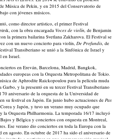
 de Música de Pekín, y en 2015 del Conservatorio de
abajo con jóvenes músicos.
ó, como director artístico, el primer Festival
birsk, con la obra encargada
Voces de violín,
de Benjamin
on la primera bailarina Svetlana Zakharova. El Festival se
vez con un nuevo concierto para violín,
De Profundis,
de
tival Transiberiano se unió a la Sinfónica de Israel y
 en Israel.
ciertos en Ereván, Barcelona, ​​Madrid, Bangkok,
iudades europeas con la Orquesta Metropolitana de Tokio.
 música de Aphrodite Raickopoulou para la película muda
 Garbo, y la presentó en su tercer Festival Transiberiano
 70 aniversario de la orquesta de la Universidad de
n su festival en Japón. En junio hubo actuaciones de
Pas
 Corea y Japón, y tuvo un verano muy ocupado que
y la Orquesta Philharmonia. La temporada 16/17 incluyó
s Bajos y Bélgica y conciertos con orquesta en Montreal,
res. Ese verano dio conciertos en toda la Europa con la
 en agosto. En octubre de 2017 ha sido el aniversario de
ue invitado a participar en una conmemoración musical