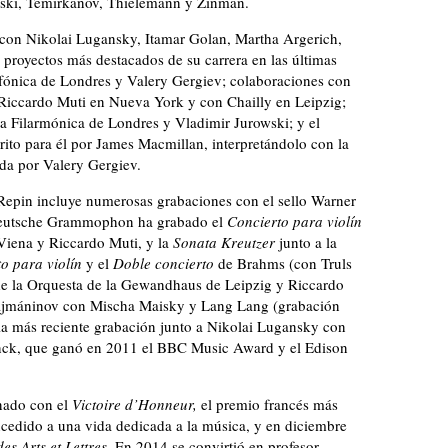
ski, Temirkanov, Thielemann y Zinman.
con Nikolai Lugansky, Itamar Golan, Martha Argerich,
proyectos más destacados de su carrera en las últimas
nfónica de Londres y Valery Gergiev; colaboraciones con
Riccardo Muti en Nueva York y con Chailly en Leipzig;
ta Filarmónica de Londres y Vladimir Jurowski; y el
rito para él por James Macmillan, interpretándolo con la
da por Valery Gergiev.
 Repin incluye numerosas grabaciones con el sello Warner
o Deutsche Grammophon ha grabado el
Concierto para violín
Viena y Riccardo Muti, y la
Sonata
Kreutzer
junto a la
o para violín
y el
Doble concierto
de Brahms (con Truls
e la Orquesta de la Gewandhaus de Leipzig y Riccardo
 Rajmáninov con Mischa Maisky y Lang Lang (grabación
la más reciente grabación junto a Nikolai Lugansky con
anck, que ganó en 2011 el BBC Music Award y el Edison
nado con el
Victoire d’Honneur,
el premio francés más
ncedido a una vida dedicada a la música, y en diciembre
es Arts et Lettres.
En 2014 se convirtió en profesor