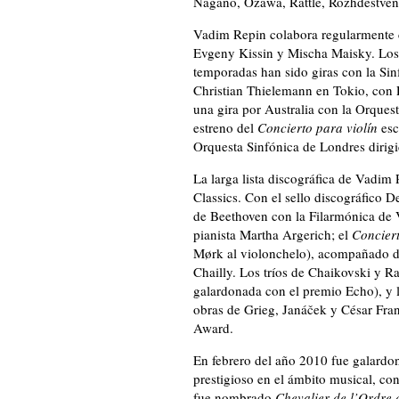
Nagano, Ozawa, Rattle, Rozhdestven
Vadim Repin colabora regularmente 
Evgeny Kissin y Mischa Maisky. Los 
temporadas han sido giras con la Si
Christian Thielemann en Tokio, con 
una gira por Australia con la Orques
estreno del
Concierto para violín
esc
Orquesta Sinfónica de Londres dirigi
La larga lista discográfica de Vadim
Classics. Con el sello discográfic
de Beethoven con la Filarmónica de 
pianista Martha Argerich; el
Conciert
Mørk al violonchelo), acompañado d
Chailly. Los tríos de Chaikovski y
galardonada con el premio Echo), y 
obras de Grieg, Janáček y César Fr
Award.
En febrero del año 2010 fue galardo
prestigioso en el ámbito musical, co
fue nombrado
Chevalier de l’Ordre d