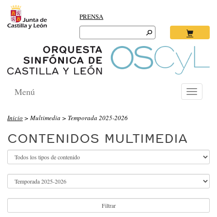
PRENSA
Search
for:
Ok
Menú
Toggle
navigati
O
Inicio
> Multimedia > Temporada 2025-2026
R
CONTENIDOS MULTIMEDIA
Q
U
E
S
T
Filtrar
A