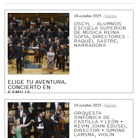
S
I
18 octubre 2025
-
Galería
N
OSCYL - ALUMNOS
F
ESCUELA SUPERIOR
DE MÚSICA REINA
Ó
SOFÍA, DIRECTORES -
RAQUEL SASTRE,
N
NARRADORA
I
C
A
D
ELIGE TU AVENTURA.
E
CONCIERTO EN
FAMILIA
C
A
10 octubre 2025
-
Galería
S
ORQUESTA
SINFÓNICA DE
T
CASTILLA Y LEÓN •
KEVIN JOHN EDUSEI,
I
DIRECTOR • SIMONE
LAMSMA, VIOLÍN
L