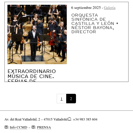
D
6 septiembre 2025
-
Galería
O
ORQUESTA
S
SINFÓNICA DE
CASTILLA Y LEÓN •
M
NÉSTOR BAYONA,
DIRECTOR
U
L
T
I
M
EXTRAORDINARIO
E
MÚSICA DE CINE.
D
FERIAS DE
VALLADOLID
I
A
(
1
2
P
á
g
Av. del Real Valladolid, 2 – 47015 Valladolid
: +34 983 385 604
i
n
:
Info CCMD
–
:
PRENSA
a