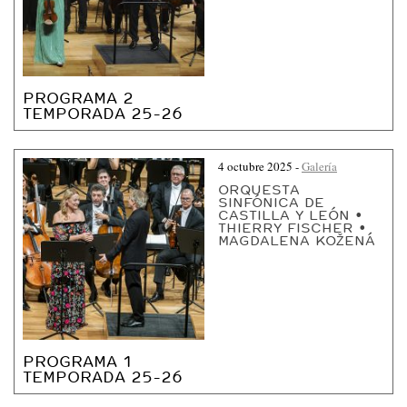
L
A
Y
L
PROGRAMA 2
TEMPORADA 25-26
E
Ó
N
4 octubre 2025
-
Galería
:
ORQUESTA
SINFÓNICA DE
:
CASTILLA Y LEÓN •
THIERRY FISCHER •
C
MAGDALENA KOŽENÁ
O
N
T
E
N
PROGRAMA 1
TEMPORADA 25-26
I