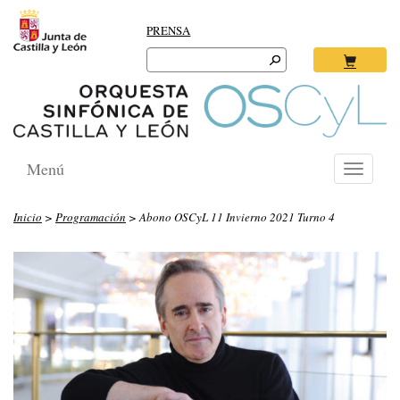
PRENSA
Search
for:
Ok
Menú
Toggle
navigati
Inicio
>
Programación
> Abono OSCyL 11 Invierno 2021 Turno 4