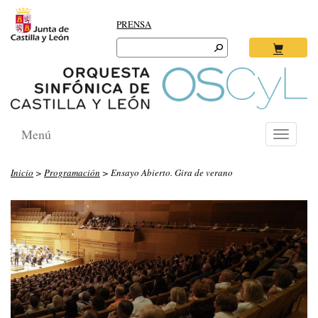
PRENSA
Search
for:
Ok
Menú
Toggle
navigati
Inicio
>
Programación
> Ensayo Abierto. Gira de verano