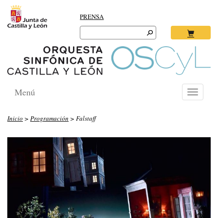
PRENSA
Search
for:
Ok
Menú
Toggle
navigati
Inicio
>
Programación
> Falstaff