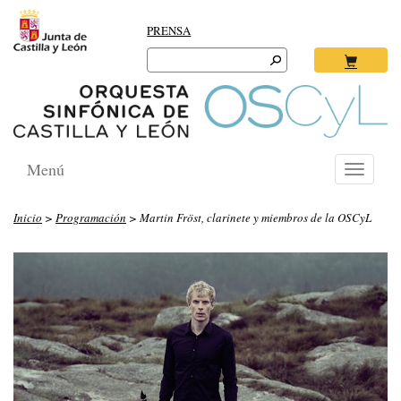
PRENSA
Search
for:
Ok
Menú
Toggle
navigati
Inicio
>
Programación
> Martin Fröst, clarinete y miembros de la OSCyL