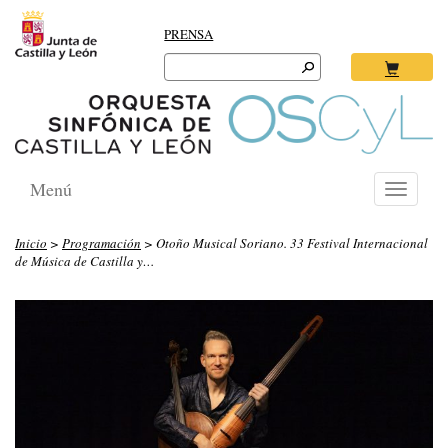
PRENSA
Search
for:
Ok
Menú
Toggle
navigati
Inicio
>
Programación
> Otoño Musical Soriano. 33 Festival Internacional
de Música de Castilla y…