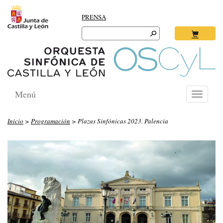
PRENSA
Search
for:
Ok
Menú
Toggle
navigati
Inicio
>
Programación
> Plazas Sinfónicas 2023. Palencia