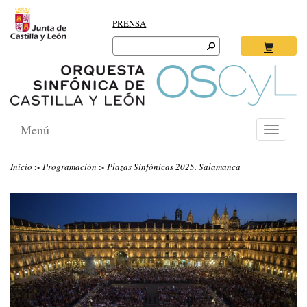
PRENSA
Search
for:
Ok
Menú
Toggle
navigati
Inicio
>
Programación
> Plazas Sinfónicas 2025. Salamanca