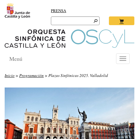
PRENSA
Search
for:
Ok
Menú
Toggle
navigati
Inicio
>
Programación
> Plazas Sinfónicas 2025. Valladolid