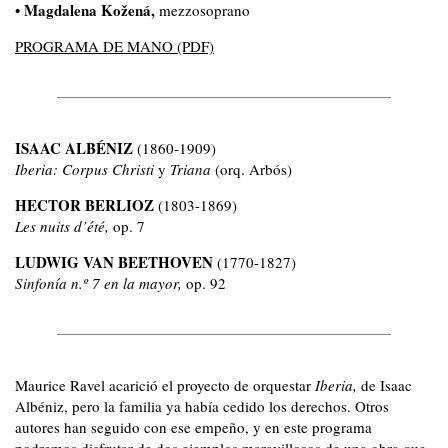
Magdalena Kožená,
•
mezzosoprano
PROGRAMA DE MANO (PDF)
ISAAC ALBÉNIZ
(1860-1909)
Iberia: Corpus Christi
y
Triana
(orq. Arbós)
HECTOR BERLIOZ
(1803-1869)
Les nuits d’été,
op. 7
LUDWIG VAN BEETHOVEN
(1770-1827)
Sinfonía n.º 7 en la mayor,
op. 92
Maurice Ravel acarició el proyecto de orquestar
Iberia,
de Isaac
Albéniz, pero la familia ya había cedido los derechos. Otros
autores han seguido con ese empeño, y en este programa
podremos disfrutar de dos ejemplos maravillosos de una obra que