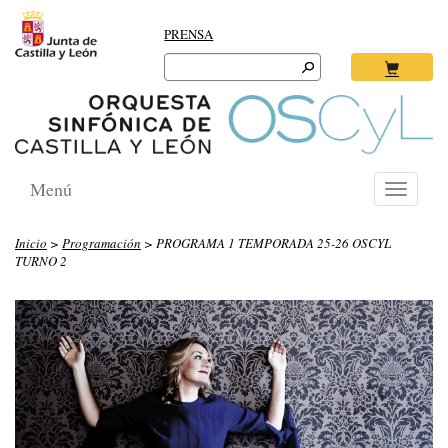
PRENSA
Search
for:
Ok
Menú
Toggle
navigati
Inicio
>
Programación
> PROGRAMA 1 TEMPORADA 25-26 OSCYL
TURNO 2