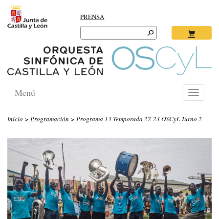
PRENSA
Search
for:
Ok
Menú
Toggle
navigati
Inicio
>
Programación
> Programa 13 Temporada 22-23 OSCyL Turno 2