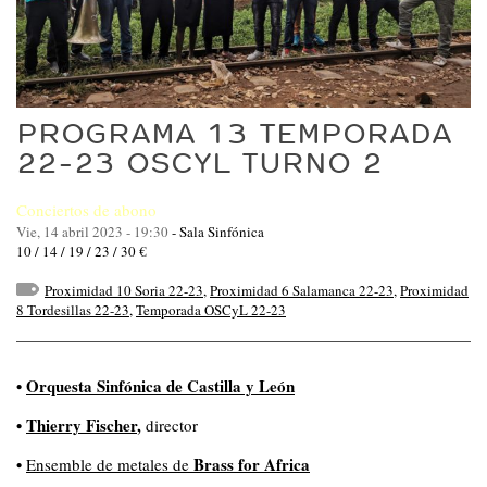
PROGRAMA 13 TEMPORADA
22-23 OSCYL TURNO 2
Conciertos de abono
Vie, 14 abril 2023 - 19:30
-
Sala Sinfónica
10 / 14 / 19 / 23 / 30 €
Proximidad 10 Soria 22-23
,
Proximidad 6 Salamanca 22-23
,
Proximidad
8 Tordesillas 22-23
,
Temporada OSCyL 22-23
•
Orquesta Sinfónica de Castilla y León
•
Thierry Fischer
,
director
•
Brass for Africa
Ensemble de metales de