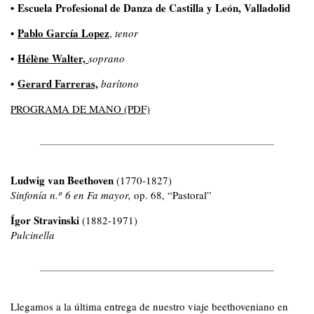
•
Escuela Profesional de Danza de Castilla y León, Valladolid
•
Pablo García Lopez
,
tenor
•
Hélène Walter,
soprano
•
Gerard Farreras,
barítono
PROGRAMA DE MANO (PDF)
Ludwig van Beethoven
(1770-1827)
Sinfonía n.º 6 en Fa mayor,
op. 68, “Pastoral”
Ígor Stravinski
(1882-1971)
Pulcinella
Llegamos a la última entrega de nuestro viaje beethoveniano en