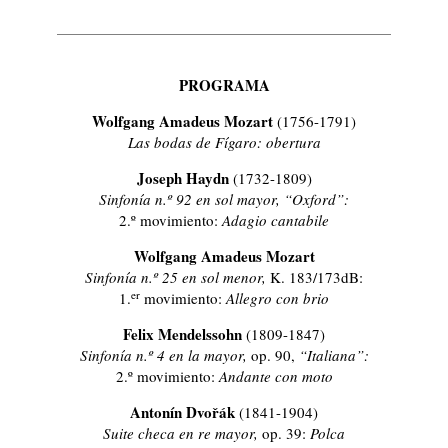
PROGRAMA
Wolfgang Amadeus Mozart
(1756-1791)
Las bodas de Fígaro: obertura
Joseph Haydn
(1732-1809)
Sinfonía n.º 92 en sol mayor, “Oxford”:
2.º movimiento:
Adagio cantabile
Wolfgang Amadeus Mozart
Sinfonía n.º 25 en sol menor,
K. 183/173dB:
er
1.
movimiento:
Allegro con brio
Felix Mendelssohn
(1809-1847)
Sinfonía n.º 4 en la mayor,
op. 90,
“Italiana”:
2.º movimiento:
Andante con moto
Antonín Dvořák
(1841-1904)
Suite checa en re mayor,
op. 39:
Polca