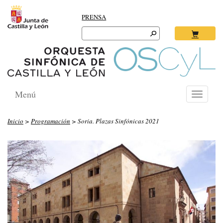
PRENSA
Search
for:
Ok
Menú
Toggle
navigati
Inicio
>
Programación
> Soria. Plazas Sinfónicas 2021