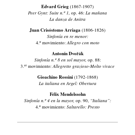
Edvard Grieg
(1867-1907)
Peer Gynt: Suite n.º 1,
op. 46:
La mañana
La danza de Anitra
Juan Crisóstomo Arriaga
(1806-1826)
Sinfonía en re menor:
4.º movimiento:
Allegro con moto
Antonín Dvořák
Sinfonía n.º 8 en sol mayor,
op. 88:
er
3.
movimiento:
Allegretto grazioso-Molto vivace
Gioachino Rossini
(1792-1868)
La italiana en Argel: Obertura
Félix Mendelssohn
Sinfonía n.º 4 en la mayor,
op. 90,
“Italiana”:
4.º movimiento:
Saltarello: Presto