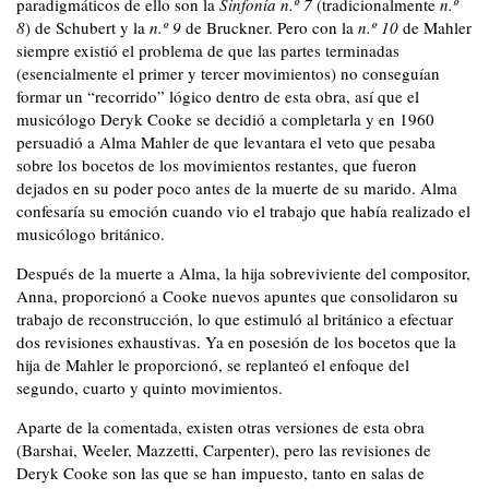
paradigmáticos de ello son la
Sinfonía n.º 7
(tradicionalmente
n.º
8
) de Schubert y la
n.º 9
de Bruckner. Pero con la
n.º 10
de Mahler
siempre existió el problema de que las partes terminadas
(esencialmente el primer y tercer movimientos) no conseguían
formar un “recorrido” lógico dentro de esta obra, así que el
musicólogo Deryk Cooke se decidió a completarla y en 1960
persuadió a Alma Mahler de que levantara el veto que pesaba
sobre los bocetos de los movimientos restantes, que fueron
dejados en su poder poco antes de la muerte de su marido. Alma
confesaría su emoción cuando vio el trabajo que había realizado el
musicólogo británico.
Después de la muerte a Alma, la hija sobreviviente del compositor,
Anna, proporcionó a Cooke nuevos apuntes que consolidaron su
trabajo de reconstrucción, lo que estimuló al británico a efectuar
dos revisiones ex
haustivas. Ya en posesión de los bocetos que la
hija de Mahler le proporcionó, se replanteó el enfoque del
segundo, cuarto y quinto movimientos.
Aparte de la comentada, existen otras versiones de esta obra
(Barshai, Weeler, Mazzetti, Carpenter), pero las revisiones de
Deryk Cooke son las que se han impuesto, tanto en salas de