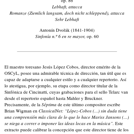
op. 86
Lebhaft, attacca
Romanze (Ziemlich langsam, doch nicht schleppend), attacca
Sehr Lebhaft
Antonín Dvořák (1841-1904)
Sinfonía n.º 6 en re mayor,
op. 60
El maestro toresano Jesús López Cobos, director emérito de la
OSCyL, posee una admirable técnica de dirección, tan útil que es
capaz de adaptarse a cualquier estilo y a cualquier repertorio. Así
lo atestigua, por ejemplo, su etapa como director titular de la
Sinfónica de Cincinatti, cuyas grabaciones para el sello Telarc van
desde el repertorio español hasta Mahler y Bruckner.
Precisamente, de la
Séptima
de este último compositor escribe
Brian Wigman en
ClassicalNet:
“López-Cobos (…) sin duda tiene
una comprensión más clara de lo que lo hace Mariss Jansons (…)
se niega a correr o imponer las ideas locas en la música”.
Este
extracto puede calibrar la concepción que este director tiene de los