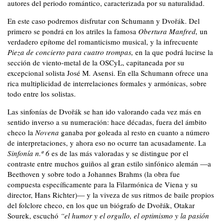
autores del periodo romántico, caracterizada por su naturalidad.
En este caso podremos disfrutar con Schumann y Dvořák. Del
primero se pondrá en los atriles la famosa
Obertura Manfred,
un
verdadero epítome del romanticismo musical, y la infrecuente
Pieza de concierto para cuatro trompas,
en la que podrá lucirse la
sección de viento-metal de la OSCyL, capitaneada por su
excepcional solista José M. Asensi. En ella Schumann ofrece una
rica multiplicidad de interrelaciones formales y armónicas, sobre
todo entre los solistas.
Las sinfonías de Dvořák se han ido valorando cada vez más en
sentido inverso a su numeración: hace décadas, fuera del ámbito
checo la
Novena
ganaba por goleada al resto en cuanto a número
de interpretaciones, y ahora eso no ocurre tan acusadamente. La
Sinfonía n.º 6
es de las más valoradas y se distingue por el
contraste entre muchos guiños al gran estilo sinfónico alemán —a
Beethoven y sobre todo a Johannes Brahms (la obra fue
compuesta específicamente para la Filarmónica de Viena y su
director, Hans Richter)— y la viveza de sus ritmos de baile propios
del folclore checo, en los que un biógrafo de Dvořák, Otakar
Sourek, escuchó
“el humor y el orgullo, el optimismo y la pasión