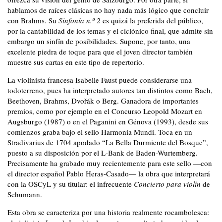
hablamos de raíces clásicas no hay nada más lógico que concluir
con Brahms. Su
Sinfonía n.º 2
es quizá la preferida del público,
por la cantabilidad de los temas y el ciclónico final, que admite sin
embargo un sinfín de posibilidades. Supone, por tanto, una
excelente piedra de toque para que el joven director también
muestre sus cartas en este tipo de repertorio.
La violinista francesa Isabelle Faust puede considerarse una
todoterreno, pues ha interpretado autores tan distintos como Bach,
Beethoven, Brahms, Dvořák o Berg. Ganadora de importantes
premios, como por ejemplo en el Concurso Leopold Mozart en
Augsburgo (1987) o en el Paganini en Génova (1993), desde sus
comienzos graba bajo el sello Harmonia Mundi. Toca en un
Stradivarius de 1704 apodado “La Bella Durmiente del Bosque”,
puesto a su disposición por el L-Bank de Baden-Wurtemberg.
Precisamente ha grabado muy recientemente para este sello —con
el director español Pablo Heras-Casado— la obra que interpretará
con la OSCyL y su titular: el infrecuente
Concierto para violín
de
Schumann.
Esta obra se caracteriza por una historia realmente rocambolesca: