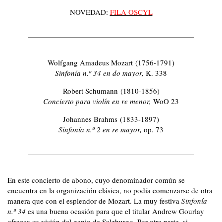
NOVEDAD:
FILA OSCYL
Wolfgang Amadeus Mozart (1756-1791)
Sinfonía n.º 34 en do mayor,
K. 338
Robert Schumann (1810-1856)
Concierto para violín en re menor,
WoO 23
Johannes Brahms (1833-1897)
Sinfonía n.º 2 en re mayor,
op. 73
En este concierto de abono, cuyo denominador común se
encuentra en la organización clásica, no podía comenzarse de otra
manera que con el esplendor de Mozart. La muy festiva
Sinfonía
n.º 34
es una buena ocasión para que el titular Andrew Gourlay
ofrezca su visión del genio de Salzburgo. Por otra parte, si