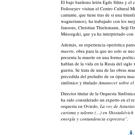
El bajo barítono letón Egils Silins y e
Fedoseyev visitan el Centro Cultural M
cantante, que tiene tras de sí una triunf
wagnerianos), ha trabajado con los me
Jansons, Christian Thielemann, Seiji 
Músorgski, que ya ha interpretado con
Además, su experiencia operística parec
muerte,
obra para la que no solo se nec
presenta la muerte en una forma poétic
hablan de la vida en la Rusia del siglo x
guerra. Se trata de una de las obras m
precedida del preludio de su ópera in
sinfónico y titulado
Amanecer sobre el
Director titular de la Orquesta Sinfón
ha sido considerado un experto en el re
orquesta en Oviedo,
La voz de Asturias
carisma y talento (…) en Shostakóvich
energía y contundencia expresiva”.