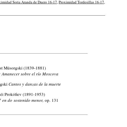
ximidad Soria Aranda de Duero 16-17
,
Proximidad Tordesillas 16-17
,
t Músorgski (1839-1881)
: Amanecer sobre el río Moscova
gski
Cantos y danzas de la muerte
éi Prokófiev (1891-1953)
 7 en do sostenido menor,
op. 131