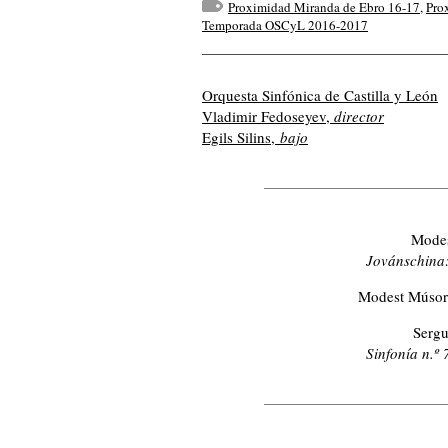
Proximidad Miranda de Ebro 16-17
,
Pro
Temporada OSCyL 2016-2017
Orquesta Sinfónica de Castilla y León
Vladimir Fedoseyev,
director
Egils Silins,
bajo
Modes
Jovánschina
Modest Músor
Sergu
Sinfonía n.º