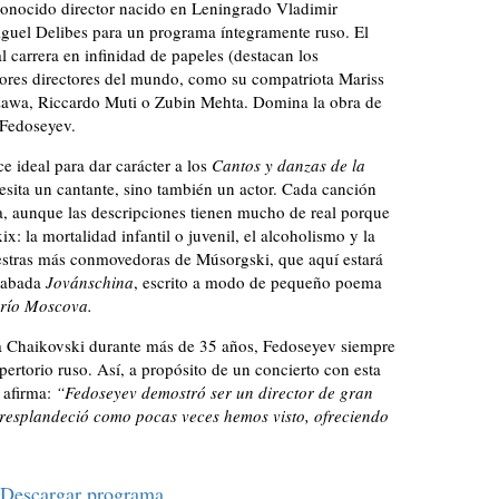
l conocido director nacido en Leningrado Vladimir
iguel Delibes para un programa íntegramente ruso. El
al carrera en infinidad de papeles (destacan los
jores directores del mundo, como su compatriota Mariss
Ozawa, Riccardo Muti o Zubin Mehta. Domina la obra de
 Fedoseyev.
e ideal para dar carácter a los
Cantos y danzas de la
esita un cantante, sino también un actor. Cada canción
a, aunque las descripciones tienen mucho de real porque
ix: la mortalidad infantil o juvenil, el alcoholismo y la
aestras más conmovedoras de Músorgski, que aquí estará
acabada
Jovánschina
, escrito a modo de pequeño poema
 río Moscova.
ica Chaikovski durante más de 35 años, Fedoseyev siempre
pertorio ruso. Así, a propósito de un concierto con esta
afirma:
“Fedoseyev demostró ser un director de gran
 resplandeció como pocas veces hemos visto, ofreciendo
Descargar programa