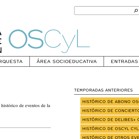
Search
for:
Ok
Oscyl
RQUESTA
ÁREA SOCIOEDUCATIVA
ENTRADAS
TEMPORADAS ANTERIORES
HISTÓRICO DE ABONO OS
 histórico de eventos de la
HISTÓRICO DE CONCIERT
HISTÓRICO DE DELIBES+ 
HISTÓRICO DE OSCYL CYL
HISTÓRICO DE OTROS EV